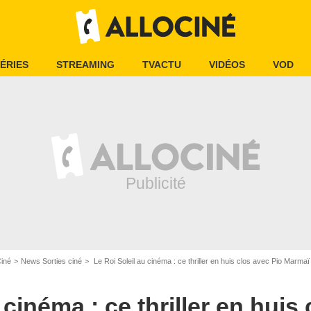
ÉRIES
STREAMING
TVACTU
VIDÉOS
VOD
Ciné
News Sorties ciné
Le Roi Soleil au cinéma : ce thriller en huis clos avec Pio Marmaï
 cinéma : ce thriller en huis