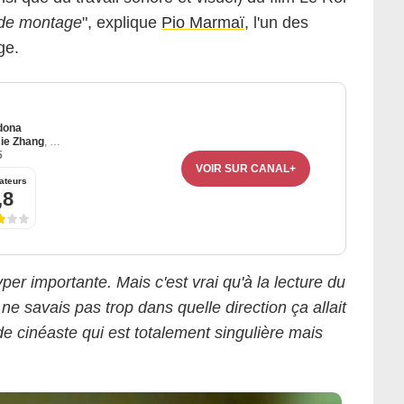
il de montage
", explique
Pio Marmaï
, l'un des
ge.
dona
ie Zhang
,
Sofiane Zermani
5
VOIR SUR CANAL+
nuelle Jacobson-Roques
ateurs
,8
yper importante. Mais c'est vrai qu'à la lecture du
 ne savais pas trop dans quelle direction ça allait
de cinéaste qui est totalement singulière mais