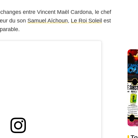
'échanges entre Vincent Maël Cardona, le chef
ieur du son
Samuel Aïchoun
,
Le Roi Soleil
est
mparable.
To