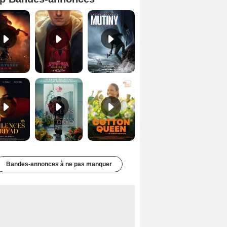
L'Odyssée Bande-annonce VO STFR
Spider-Man: Brand New Day Bande-annonce VO STFR
Mutiny Bande-annonce VO STFR
Les Silences de Riyad Bande-annonce VO STFR
Des Fleurs pour Tokyo Bande-annonce VO STFR
Cotton Queen Bande-annonce VO STFR
Bandes-annonces à ne pas manquer