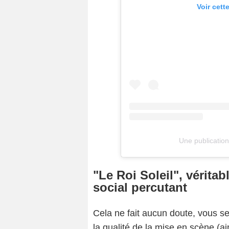
Voir cett
Une publication
"Le Roi Soleil", véritab
social percutant
Cela ne fait aucun doute, vous se
la qualité de la mise en scène (ai