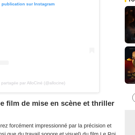
e publication sur Instagram
 partagée par AlloCiné (@allocine)
le film de mise en scène et thriller
rez forcément impressionné par la précision et
nsi que du travail sonore et visuel) du film Le Roi