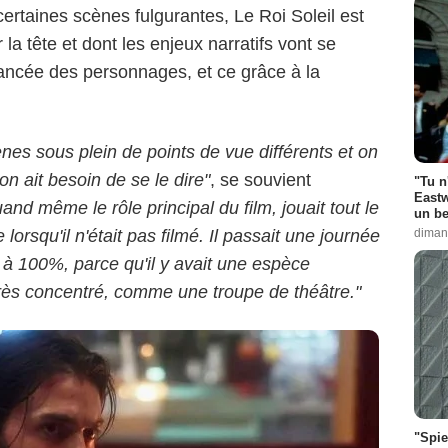
certaines scènes fulgurantes, Le Roi Soleil est
 la tête et dont les enjeux narratifs vont se
vancée des personnages, et ce grâce à la
nuelle Jacobson-Roques
ènes sous plein de points de vue différents et on
n ait besoin de se le dire"
, se souvient
"Tu n
Eastw
uand même le rôle principal du film, jouait tout le
un be
rsqu'il n'était pas filmé. Il passait une journée
diman
e à 100%, parce qu'il y avait une espèce
très concentré, comme une troupe de théâtre."
"Spie