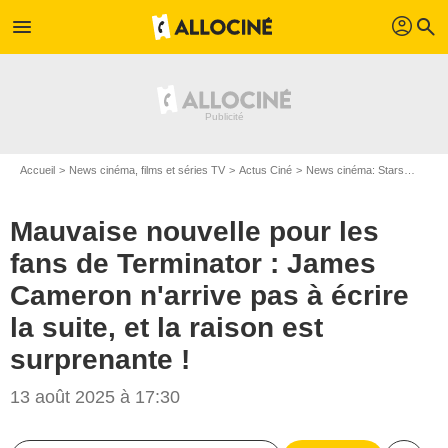
profil
menu
search
Accueil
News cinéma, films et séries TV
Actus Ciné
News cinéma: Stars
Mauvai
Mauvaise nouvelle pour les
fans de Terminator : James
Cameron n'arrive pas à écrire
la suite, et la raison est
surprenante !
13 août 2025 à 17:30