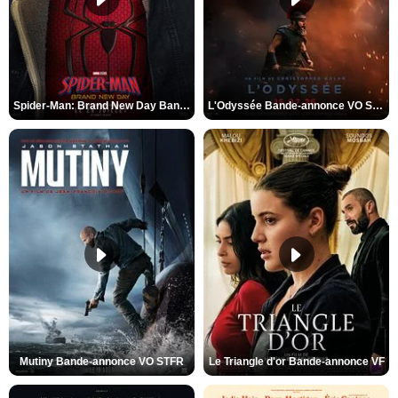
Spider-Man: Brand New Day Bande-annonce VO STFR
L'Odyssée Bande-annonce VO STFR
Mutiny Bande-annonce VO STFR
Le Triangle d'or Bande-annonce VF