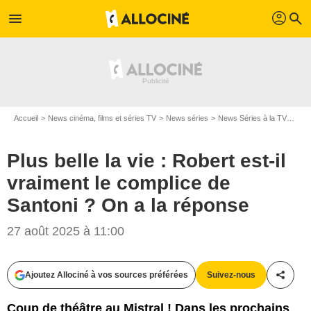
profil
menu
search
Accueil
News cinéma, films et séries TV
News séries
News Séries à la TV
Plus
Plus belle la vie : Robert est-il
vraiment le complice de
Santoni ? On a la réponse
27 août 2025 à 11:00
Ajoutez Allociné à vos sources préférées
Suivez-nous
Partag
Coup de théâtre au Mistral ! Dans les prochains