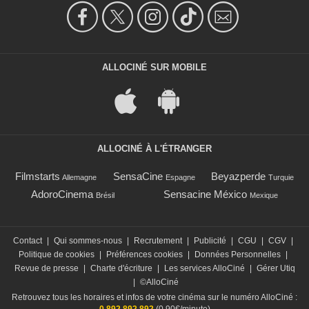
ALLOCINÉ SUR MOBILE
ALLOCINÉ À L'ÉTRANGER
Filmstarts
SensaCine
Beyazperde
Allemagne
Espagne
Turquie
AdoroCinema
Sensacine México
Brésil
Mexique
Contact
|
Qui sommes-nous
|
Recrutement
|
Publicité
|
CGU
|
CGV
|
Politique de cookies
|
Préférences cookies
|
Données Personnelles
|
Revue de presse
|
Charte d'écriture
|
Les services AlloCiné
|
Gérer Utiq
|
©AlloCiné
Retrouvez tous les horaires et infos de votre cinéma sur le numéro AlloCiné :