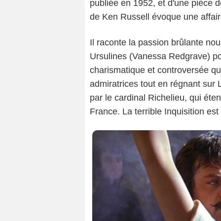
publiée en 1952, et d'une pièce d
de Ken Russell évoque une affaire
Il raconte la passion brûlante nou
Ursulines (Vanessa Redgrave) pou
charismatique et controversée qu
admiratrices tout en régnant sur 
par le cardinal Richelieu, qui é
France. La terrible Inquisition est