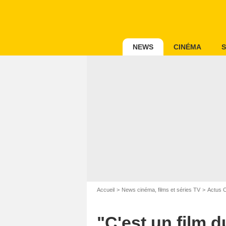
NEWS
CINÉMA
S
Accueil
News cinéma, films et séries TV
Actus 
"C'est un film du