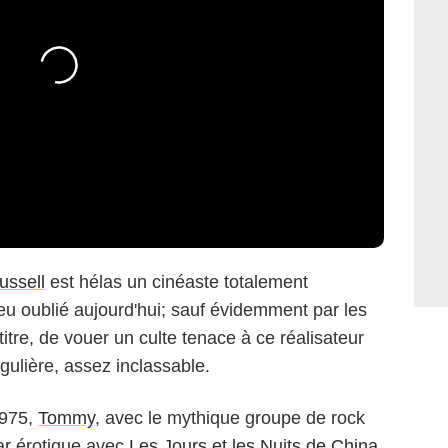
ussell
est hélas un cinéaste totalement
u oublié aujourd'hui; sauf évidemment par les
titre, de vouer un culte tenace à ce réalisateur
gulière, assez inclassable.
1975,
Tommy
, avec le mythique groupe de rock
lar érotique avec
Les Jours et les Nuits de China