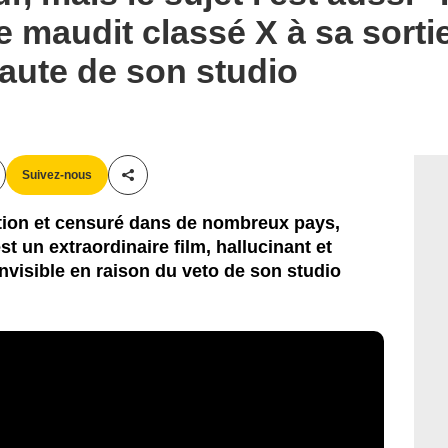
e maudit classé X à sa sorti
 faute de son studio
Suivez-nous
Partager cet article
iction et censuré dans de nombreux pays,
t un extraordinaire film, hallucinant et
nvisible en raison du veto de son studio