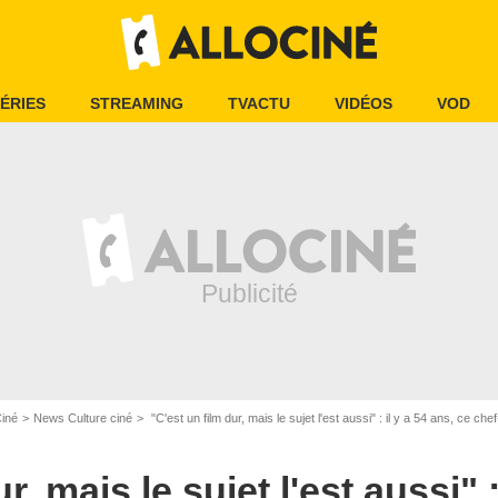
ÉRIES
STREAMING
TVACTU
VIDÉOS
VOD
Ciné
News Culture ciné
"C'est un film dur, mais le sujet l'est aussi" : il y a 54 ans, ce chef-d'oeuvre maudit 
r, mais le sujet l'est aussi" :