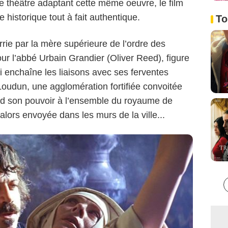
e théâtre adaptant cette même oeuvre, le film
Warner Bros.
 historique tout à fait authentique.
To
rrie par la mère supérieure de l’ordre des
r l’abbé Urbain Grandier (Oliver Reed), figure
i enchaîne les liaisons avec ses ferventes
Loudun, une agglomération fortifiée convoitée
tend son pouvoir à l’ensemble du royaume de
 alors envoyée dans les murs de la ville...