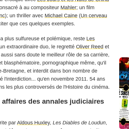
 consacré à au compositeur
Mahler
; un film
anc
); un thriller avec
Michael Caine
(
Un cerveau
 citer que ces quelques exemples.
la plus sulfureuse et polémique, reste
Les
 un extraordinaire duo, le regretté
Oliver Reed
et
t aussi sans doute le meilleur rôle de sa carrière,
 et blasphématoire, pornographique même, qu'il
e-Bretagne, et interdit dans bon nombre de
vé l'interdiction... qu'en novembre 2011. 54 ans
ilms les plus controversés de l'Histoire du cinéma.
affaires des annales judiciaires
rite par
Aldous Huxley
,
Les Diables de Loudun
,