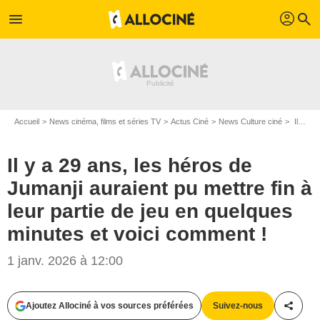
profil
menu
search
Accueil
News cinéma, films et séries TV
Actus Ciné
News Culture ciné
Il y a 29 ans, les héros de Jumanji auraient pu mettre fin à leur partie de jeu en quelques minutes et voici comment !
Il y a 29 ans, les héros de
Jumanji auraient pu mettre fin à
leur partie de jeu en quelques
minutes et voici comment !
1 janv. 2026 à 12:00
Ajoutez Allociné à vos sources préférées
Suivez-nous
Partag