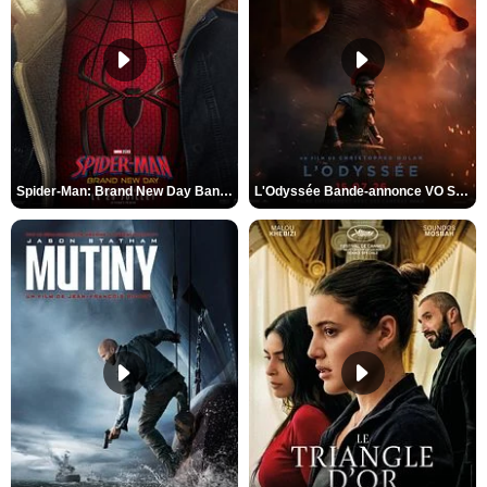
Spider-Man: Brand New Day Bande-annonce VO STFR
L'Odyssée Bande-annonce VO STFR