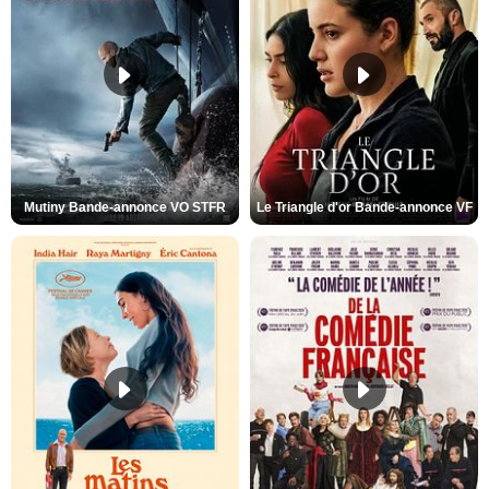
Mutiny Bande-annonce VO STFR
Le Triangle d'or Bande-annonce VF