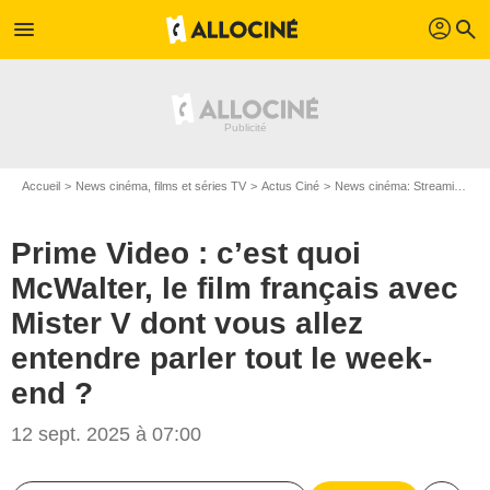
profil
menu
search
Accueil
News cinéma, films et séries TV
Actus Ciné
News cinéma: Streaming
P
Prime Video : c’est quoi
McWalter, le film français avec
Mister V dont vous allez
entendre parler tout le week-
end ?
12 sept. 2025 à 07:00