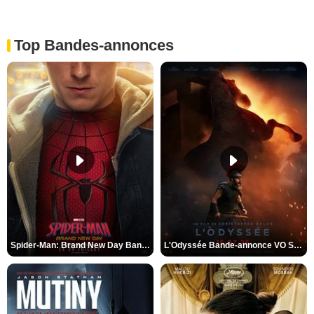
Top Bandes-annonces
Spider-Man: Brand New Day Bande-annonce VO STFR
L'Odyssée Bande-annonce VO STFR