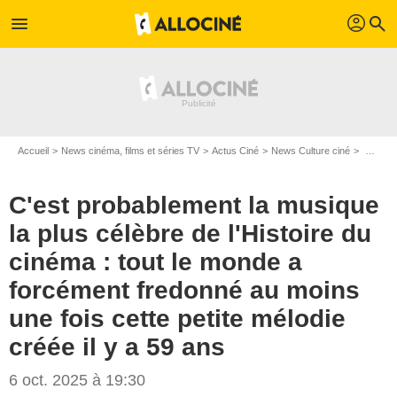
profil
menu
search
Accueil
News cinéma, films et séries TV
Actus Ciné
News Culture ciné
C'est probablement la musique la plus célèbre de l'Histoire du cinéma : tout le monde a forcément fredonné au moins une fois cette petite mélodie créée il y a 59 ans
C'est probablement la musique
la plus célèbre de l'Histoire du
cinéma : tout le monde a
forcément fredonné au moins
une fois cette petite mélodie
créée il y a 59 ans
6 oct. 2025 à 19:30