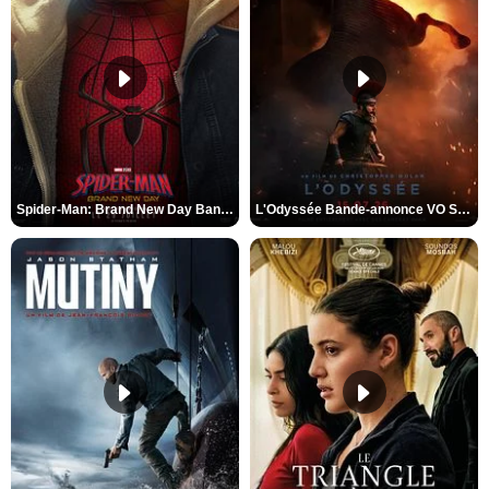
Spider-Man: Brand New Day Bande-annonce VO STFR
L'Odyssée Bande-annonce VO STFR