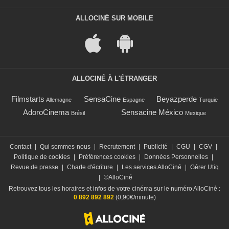
ALLOCINÉ SUR MOBILE
ALLOCINÉ À L'ÉTRANGER
Filmstarts
SensaCine
Beyazperde
Allemagne
Espagne
Turquie
AdoroCinema
Sensacine México
Brésil
Mexique
Contact
|
Qui sommes-nous
|
Recrutement
|
Publicité
|
CGU
|
CGV
|
Politique de cookies
|
Préférences cookies
|
Données Personnelles
|
Revue de presse
|
Charte d'écriture
|
Les services AlloCiné
|
Gérer Utiq
|
©AlloCiné
Retrouvez tous les horaires et infos de votre cinéma sur le numéro AlloCiné :
0 892 892 892
(0,90€/minute)