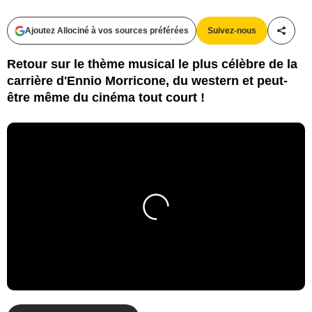
Ajoutez Allociné à vos sources préférées
Suivez-nous
Partag
Retour sur le thème musical le plus célèbre de la
carrière d'Ennio Morricone, du western et peut-
être même du cinéma tout court !