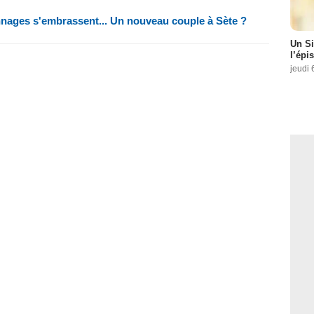
nages s'embrassent... Un nouveau couple à Sète ?
Un Si
l’épi
jeudi 