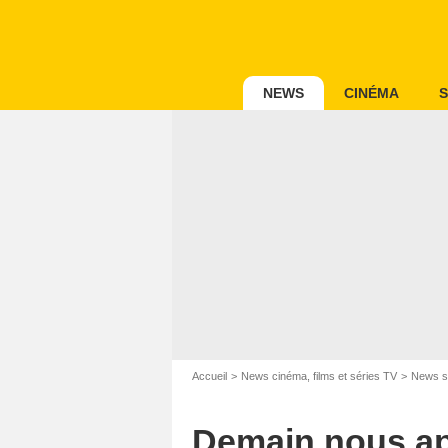
NEWS
CINÉMA
S
Accueil
News cinéma, films et séries TV
News s
Demain nous app