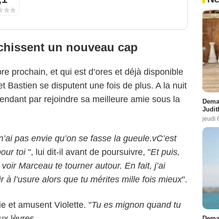
anchissent un nouveau cap
re prochain, et qui est d’ores et déjà disponible
et Bastien se disputent une fois de plus. A la nuit
endant par rejoindre sa meilleure amie sous la
Demai
Judit
jeudi 
n’ai pas envie qu’on se fasse la gueule.vC’est
pour toi
", lui dit-il avant de poursuivre, "
Et puis,
voir Marceau te tourner autour. En fait, j’ai
oir à l’usure alors que tu mérites mille fois mieux
".
e et amusent Violette. "
Tu es mignon quand tu
aux lèvres.
Demai