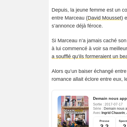
Depuis, la jeune femme est un co
entre Marceau (
David Mousset
) 
s’annonce déjà féroce.
Si Marceau n’a jamais caché son 
à lui commencé à voir sa meille
a soufflé qu’ils formeraient un b
Alors qu’un baiser échangé entre 
romance allait éclore entre eux, 
Demain nous appa
Sortie :
2017-07-17
Série :
Demain nous a
Avec
Ingrid Chauvin
,
Presse
Spect
3,2
2