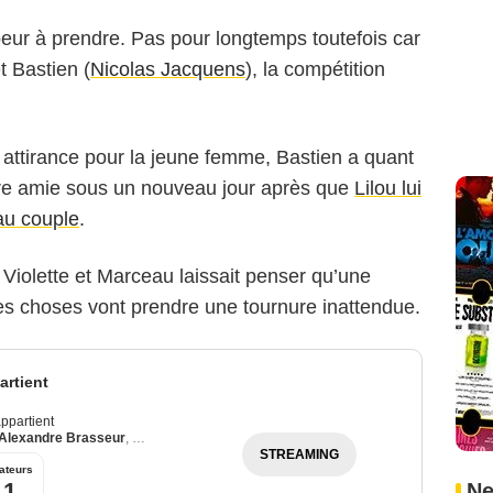
eur à prendre. Pas pour longtemps toutefois car
et Bastien (
Nicolas Jacquens
), la compétition
attirance pour la jeune femme, Bastien a quant
ure amie sous un nouveau jour après que
Lilou lui
eau couple
.
Violette et Marceau laissait penser qu’une
les choses vont prendre une tournure inattendue.
rtient
ppartient
Alexandre Brasseur
,
Julie Debazac
STREAMING
ateurs
,1
Ne