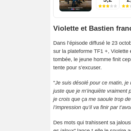
Violette et Bastien fr
Dans l’épisode diffusé le 23 octob
sur la plateforme TF1 +, Violette 
tombée, le jeune homme finit cep
tente pour s’excuser.
"
Je suis désolé pour ce matin, je 
juste que je m’inquiète vraiment 
je crois que ça me saoule trop de 
l’impression qu’il va finir par t’av
Des mots qui trahissent sa jalousi
es jaloux
" lance-t-elle le sourire 