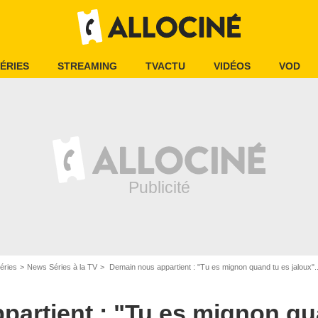
ÉRIES
STREAMING
TVACTU
VIDÉOS
VOD
éries
News Séries à la TV
Demain nous appartient : "Tu es mignon quand tu es jaloux"...
artient : "Tu es mignon qu