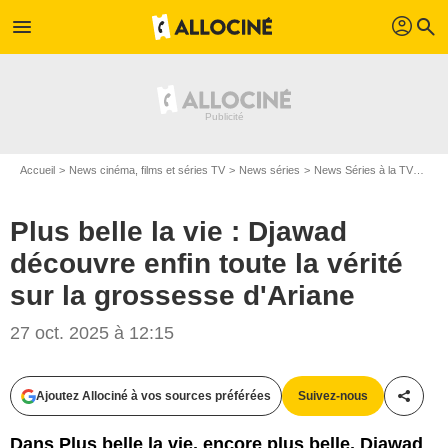
profil
menu
search
Accueil
News cinéma, films et séries TV
News séries
News Séries à la TV
Plus
Plus belle la vie : Djawad
découvre enfin toute la vérité
sur la grossesse d'Ariane
27 oct. 2025 à 12:15
Ajoutez Allociné à vos sources préférées
Suivez-nous
Partag
Dans Plus belle la vie, encore plus belle, Djawad