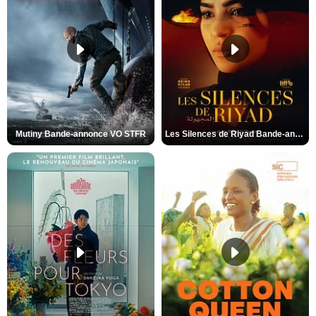
Mutiny Bande-annonce VO STFR
Les Silences de Riyad Bande-annonce VO STFR