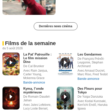
Dernières news cinéma
Films de la semaine
du 5 août 2026
La Pat' Patrouille :
Les Gendarmes
Le film mission
De François Prévôt-
Dino
Leygonie, Stephan
De Cal Brunker
Archinard
Avec Rain Janjua,
Avec Arnaud Ducret,
Carter Young,
Marc Riso, Fred Testot
Mckenna Grace
Bande-annonce
Bande-annonce
Kyma, l’onde
Des Fleurs pour
mystérieuse
Tokyo
De Romain Daudet-
De Yuiga Danzuka
Jahan
Avec Kodai Kurosaki,
Avec Jules Lefebvre,
Ken'ichi Endô, Haruka
Lucy Loste Berset,
Igawa