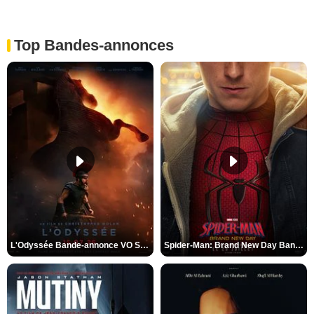
Top Bandes-annonces
L'Odyssée Bande-annonce VO STFR
Spider-Man: Brand New Day Bande-annonce VO STFR