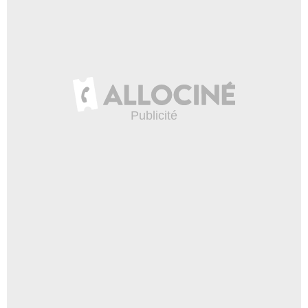
Carole Bethuel - FOZ - GAUMONT - FRANCE 2 CINEMA