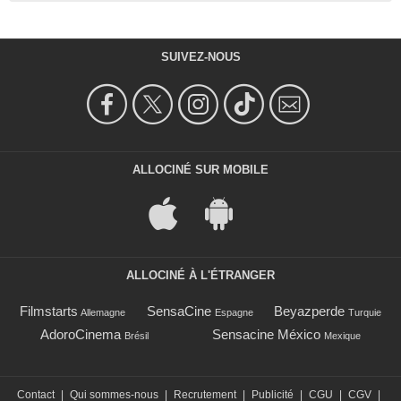
SUIVEZ-NOUS
ALLOCINÉ SUR MOBILE
ALLOCINÉ À L'ÉTRANGER
Filmstarts
SensaCine
Beyazperde
Allemagne
Espagne
Turquie
AdoroCinema
Sensacine México
Brésil
Mexique
Contact
|
Qui sommes-nous
|
Recrutement
|
Publicité
|
CGU
|
CGV
|