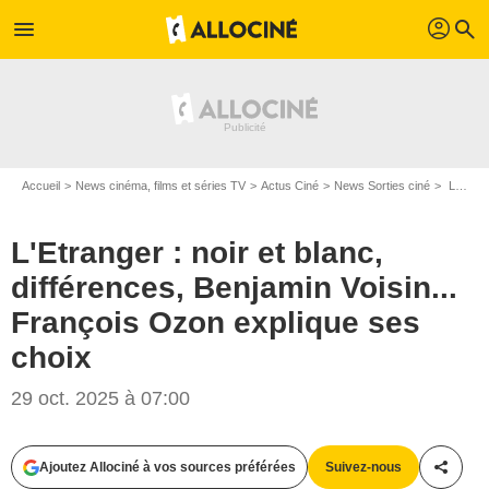
profil
menu
search
Accueil
News cinéma, films et séries TV
Actus Ciné
News Sorties ciné
L'Etranger : noir et blanc, différences, Benjamin Voisin... François Ozon explique ses choix
L'Etranger : noir et blanc,
différences, Benjamin Voisin...
François Ozon explique ses
choix
29 oct. 2025 à 07:00
Ajoutez Allociné à vos sources préférées
Suivez-nous
Partag