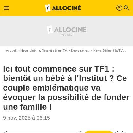
profil
menu
search
Accueil
News cinéma, films et séries TV
News séries
News Séries à la TV
Ici 
Ici tout commence sur TF1 :
bientôt un bébé à l'Institut ? Ce
couple emblématique va
évoquer la possibilité de fonder
une famille !
9 nov. 2025 à 06:15