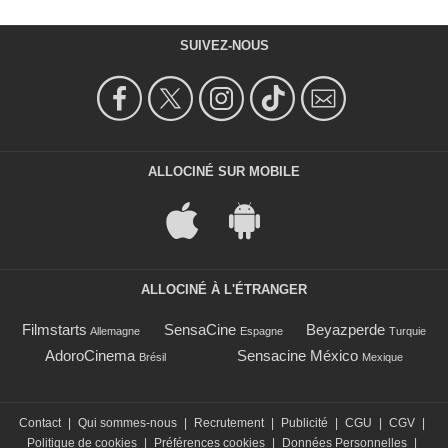
SUIVEZ-NOUS
ALLOCINÉ SUR MOBILE
ALLOCINÉ À L'ÉTRANGER
Filmstarts
SensaCine
Beyazperde
Allemagne
Espagne
Turquie
AdoroCinema
Sensacine México
Brésil
Mexique
Contact
|
Qui sommes-nous
|
Recrutement
|
Publicité
|
CGU
|
CGV
|
Politique de cookies
|
Préférences cookies
|
Données Personnelles
|