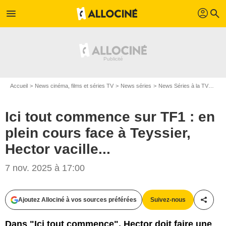
profil
menu
search
Accueil
News cinéma, films et séries TV
News séries
News Séries à la TV
Ici 
Ici tout commence sur TF1 : en
plein cours face à Teyssier,
Hector vacille...
7 nov. 2025 à 17:00
Ajoutez Allociné à vos sources préférées
Suivez-nous
Partag
Dans "Ici tout commence", Hector doit faire une