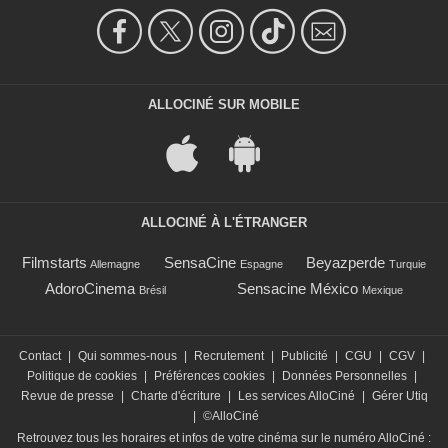
ALLOCINÉ SUR MOBILE
ALLOCINÉ À L'ÉTRANGER
Filmstarts
SensaCine
Beyazperde
Allemagne
Espagne
Turquie
AdoroCinema
Sensacine México
Brésil
Mexique
Contact
|
Qui sommes-nous
|
Recrutement
|
Publicité
|
CGU
|
CGV
|
Politique de cookies
|
Préférences cookies
|
Données Personnelles
|
Revue de presse
|
Charte d'écriture
|
Les services AlloCiné
|
Gérer Utiq
|
©AlloCiné
Retrouvez tous les horaires et infos de votre cinéma sur le numéro AlloCiné :