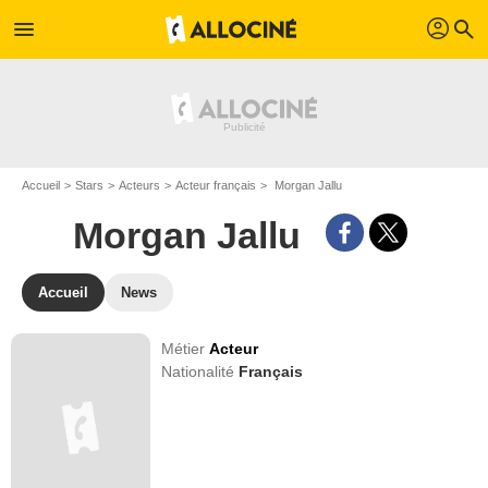
profil
menu
search
Accueil
Stars
Acteurs
Acteur français
Morgan Jallu
Morgan Jallu
Accueil
News
Métier
Acteur
Nationalité
Français