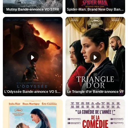
Mutiny Bande-annonce VO STFR
Spider-Man: Brand New Day Bande-annonce VO STFR
L'Odyssée Bande-annonce VO STFR
Le Triangle d'or Bande-annonce VF