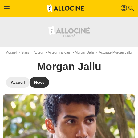
profil
menu
search
Accueil
Stars
Acteur
Acteur français
Morgan Jallu
Actualité Morgan Jallu
Morgan Jallu
Accueil
News