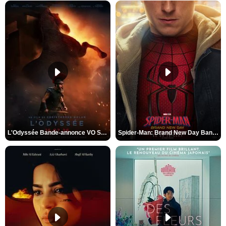
L'Odyssée Bande-annonce VO STFR
Spider-Man: Brand New Day Bande-annonce VO STFR