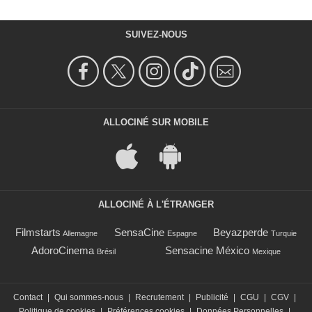
SUIVEZ-NOUS
ALLOCINÉ SUR MOBILE
ALLOCINÉ À L'ÉTRANGER
Filmstarts
SensaCine
Beyazperde
Allemagne
Espagne
Turquie
AdoroCinema
Sensacine México
Brésil
Mexique
Contact
|
Qui sommes-nous
|
Recrutement
|
Publicité
|
CGU
|
CGV
|
Politique de cookies
|
Préférences cookies
|
Données Personnelles
|