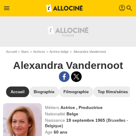
profil
menu
search
Accueil
Stars
Actrices
Actrice belge
Alexandra Vandernoot
Alexandra Vandernoot
Accueil
Biographie
Filmographie
Top films/séries
Métiers
Actrice
,
Productrice
Nationalité
Belge
Naissance
19 septembre 1965
(Bruxelles -
Belgique)
Age
60
ans