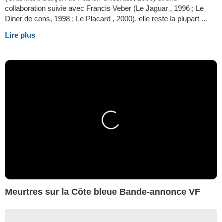
collaboration suivie avec Francis Veber (Le Jaguar , 1996 ; Le
Diner de cons, 1998 ; Le Placard , 2000), elle reste la plupart ...
Lire plus
Meurtres sur la Côte bleue Bande-annonce VF