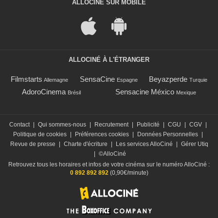
ALLOCINÉ SUR MOBILE
ALLOCINÉ À L'ÉTRANGER
Filmstarts
SensaCine
Beyazperde
Allemagne
Espagne
Turquie
AdoroCinema
Sensacine México
Brésil
Mexique
Contact
|
Qui sommes-nous
|
Recrutement
|
Publicité
|
CGU
|
CGV
|
Politique de cookies
|
Préférences cookies
|
Données Personnelles
|
Revue de presse
|
Charte d'écriture
|
Les services AlloCiné
|
Gérer Utiq
|
©AlloCiné
Retrouvez tous les horaires et infos de votre cinéma sur le numéro AlloCiné :
0 892 892 892
(0,90€/minute)