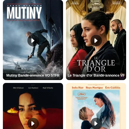
Mutiny Bande-annonce VO STFR
Le Triangle d'or Bande-annonce VF