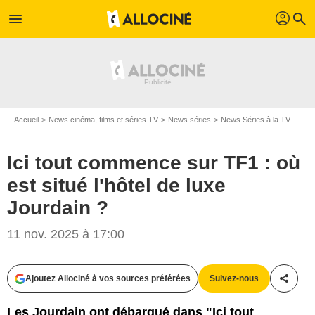
profil
menu
search
Accueil
News cinéma, films et séries TV
News séries
News Séries à la TV
Ici 
Ici tout commence sur TF1 : où
est situé l'hôtel de luxe
Jourdain ?
11 nov. 2025 à 17:00
Ajoutez Allociné à vos sources préférées
Suivez-nous
Partag
Les Jourdain ont débarqué dans "Ici tout