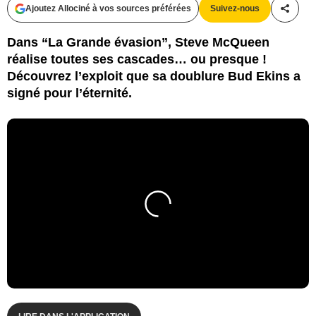
Ajoutez Allociné à vos sources préférées
Suivez-nous
Partag
Dans “La Grande évasion”, Steve McQueen
réalise toutes ses cascades… ou presque !
Découvrez l’exploit que sa doublure Bud Ekins a
signé pour l’éternité.