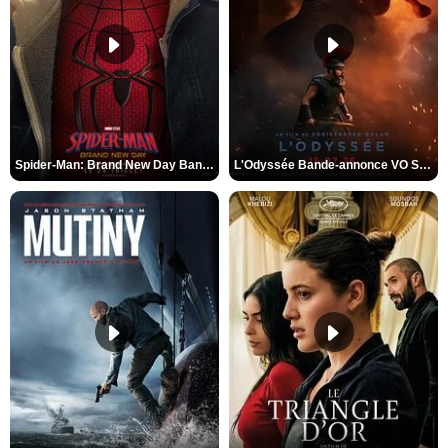
Spider-Man: Brand New Day Bande-annonce VO STFR
L'Odyssée Bande-annonce VO STFR