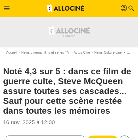
profil
menu
search
Accueil
News cinéma, films et séries TV
Actus Ciné
News Culture ciné
Noté 4,3 sur 5 : dans ce film de guerre culte, Steve McQueen assure toutes ses cascades... Sauf pour cette scène restée dans toutes les mémoires
Noté 4,3 sur 5 : dans ce film de
guerre culte, Steve McQueen
assure toutes ses cascades...
Sauf pour cette scène restée
dans toutes les mémoires
16 nov. 2025 à 12:00