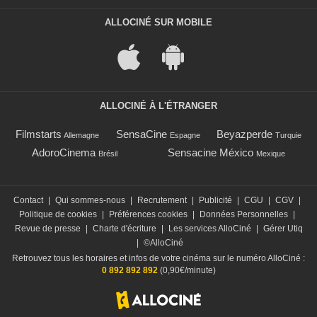
ALLOCINÉ SUR MOBILE
ALLOCINÉ À L'ÉTRANGER
Filmstarts
SensaCine
Beyazperde
Allemagne
Espagne
Turquie
AdoroCinema
Sensacine México
Brésil
Mexique
Contact
|
Qui sommes-nous
|
Recrutement
|
Publicité
|
CGU
|
CGV
|
Politique de cookies
|
Préférences cookies
|
Données Personnelles
|
Revue de presse
|
Charte d'écriture
|
Les services AlloCiné
|
Gérer Utiq
|
©AlloCiné
Retrouvez tous les horaires et infos de votre cinéma sur le numéro AlloCiné :
0 892 892 892
(0,90€/minute)