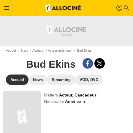
profil
menu
search
Accueil
Stars
Acteurs
Acteur américain
Bud Ekins
Bud Ekins
Accueil
News
Streaming
VOD, DVD
Métiers
Acteur,
Cascadeur
Nationalité
Américain