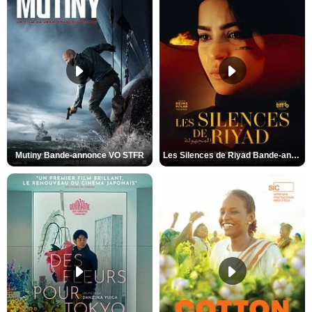
Mutiny Bande-annonce VO STFR
Les Silences de Riyad Bande-annonce VO STFR