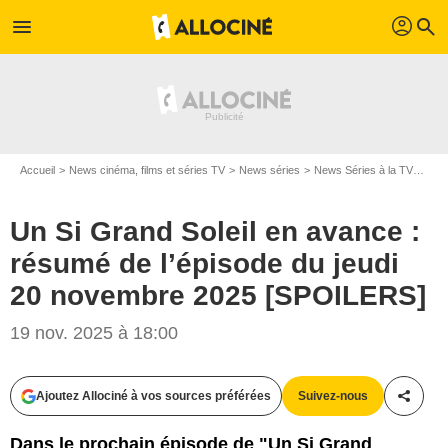
profil
menu
search
Accueil
News cinéma, films et séries TV
News séries
News Séries à la TV
Un S
Un Si Grand Soleil en avance :
résumé de l’épisode du jeudi
20 novembre 2025 [SPOILERS]
19 nov. 2025 à 18:00
Ajoutez Allociné à vos sources préférées
Suivez-nous
Partag
Dans le prochain épisode de "Un Si Grand