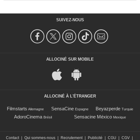
SUIVEZ-NOUS
ALLOCINÉ SUR MOBILE
ALLOCINÉ À L'ÉTRANGER
Filmstarts
SensaCine
Beyazperde
Allemagne
Espagne
Turquie
AdoroCinema
Sensacine México
Brésil
Mexique
Contact
|
Qui sommes-nous
|
Recrutement
|
Publicité
|
CGU
|
CGV
|