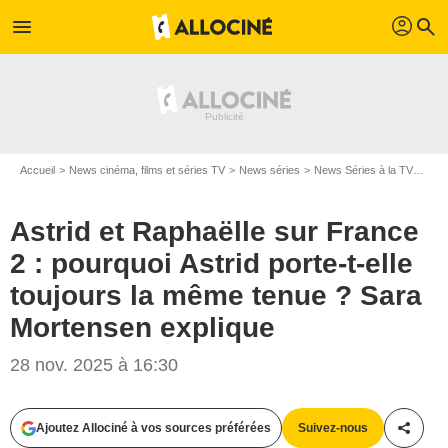
profil
menu
search
Accueil
News cinéma, films et séries TV
News séries
News Séries à la TV
Astr
Astrid et Raphaëlle sur France
2 : pourquoi Astrid porte-t-elle
toujours la même tenue ? Sara
Mortensen explique
28 nov. 2025 à 16:30
Ajoutez Allociné à vos sources préférées
Suivez-nous
Partag