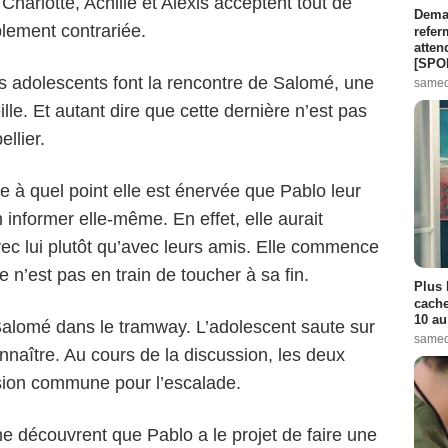
 Charlotte, Achille et Alexis acceptent tout de
Demai
blement contrariée.
refer
atten
[SPO
es adolescents font la rencontre de Salomé, une
samed
lle. Et autant dire que cette dernière n’est pas
llier.
te à quel point elle est énervée que Pablo leur
n informer elle-même. En effet, elle aurait
ec lui plutôt qu’avec leurs amis. Elle commence
 n’est pas en train de toucher à sa fin.
Plus 
cache
10 au
 Salomé dans le tramway. L’adolescent saute sur
samed
nnaître. Au cours de la discussion, les deux
sion commune pour l’escalade.
 découvrent que Pablo a le projet de faire une