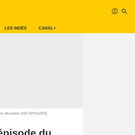
profil
search
LES INDÉS
CANAL+
di 1er décembre 2025 [SPOILERS]
’épisode du