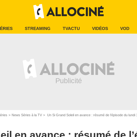
ÉRIES
STREAMING
TVACTU
VIDÉOS
VOD
éries
News Séries à la TV
Un Si Grand Soleil en avance : résumé de l’épisode du lun
eil en avance : résumé de l