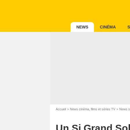
NEWS
CINÉMA
S
Accueil
News cinéma, films et séries TV
News s
Un Si Grand Sol