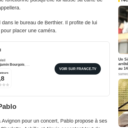
appellera.
ans le bureau de Berthier. Il profite de lui
pour placer une caméra.
l
Un Si
leil
arrêt
jamin Bourgois
,
Emma Colberti
au 14
VOIR SUR FRANCE.TV
ateurs
samed
,8
Pablo
Avignon pour un concert, Pablo propose à ses