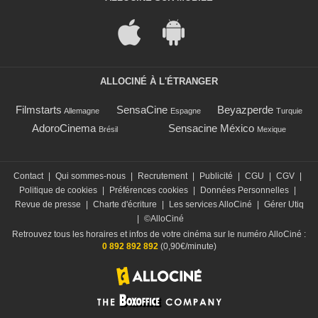
ALLOCINÉ À L'ÉTRANGER
Filmstarts
SensaCine
Beyazperde
Allemagne
Espagne
Turquie
AdoroCinema
Sensacine México
Brésil
Mexique
Contact
|
Qui sommes-nous
|
Recrutement
|
Publicité
|
CGU
|
CGV
|
Politique de cookies
|
Préférences cookies
|
Données Personnelles
|
Revue de presse
|
Charte d'écriture
|
Les services AlloCiné
|
Gérer Utiq
|
©AlloCiné
Retrouvez tous les horaires et infos de votre cinéma sur le numéro AlloCiné :
0 892 892 892
(0,90€/minute)