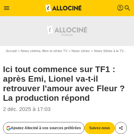
profil
menu
search
Accueil
News cinéma, films et séries TV
News séries
News Séries à la TV
Ici 
Ici tout commence sur TF1 :
après Emi, Lionel va-t-il
retrouver l'amour avec Fleur ?
La production répond
2 déc. 2025 à 17:03
Ajoutez Allociné à vos sources préférées
Suivez-nous
Partag