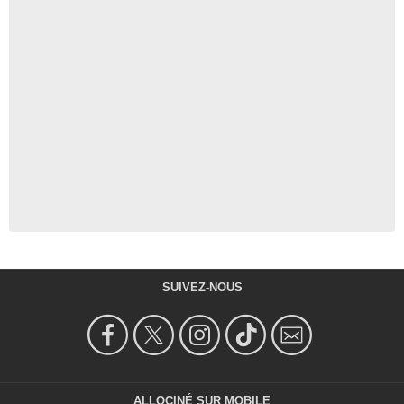
SUIVEZ-NOUS
ALLOCINÉ SUR MOBILE