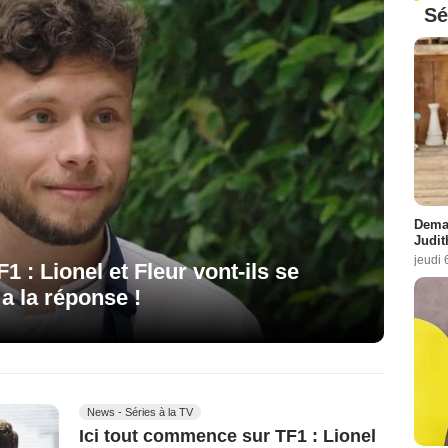
Sé
Demai
Judit
jeudi 
 : Lionel et Fleur vont-ils se
a la réponse !
News - Séries à la TV
Ici tout commence sur TF1 : Lionel