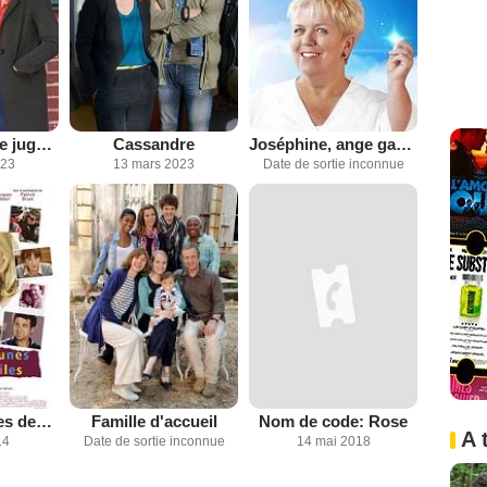
Alice Nevers, le juge est une femme
Cassandre
Joséphine, ange gardien
023
13 mars 2023
Date de sortie inconnue
Les Yeux jaunes des crocodiles
Famille d'accueil
Nom de code: Rose
A 
14
Date de sortie inconnue
14 mai 2018