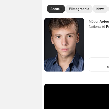
Accueil
Filmographie
News
Métier
Acteu
Nationalité
F
a