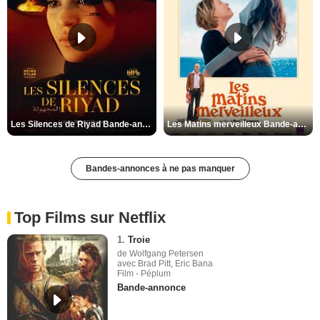
Les Silences de Riyad Bande-annonce VO STFR
Les Matins merveilleux Bande-annonce VF
Bandes-annonces à ne pas manquer
Top Films sur Netflix
1.
Troie
de Wolfgang Petersen
avec Brad Pitt, Eric Bana
Film - Péplum
Bande-annonce