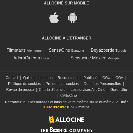
ALLOCINÉ SUR MOBILE
ALLOCINÉ À L'ÉTRANGER
Filmstarts
SensaCine
Beyazperde
Allemagne
Espagne
Turquie
AdoroCinema
Sensacine México
Brésil
Mexique
Contact
|
Qui sommes-nous
|
Recrutement
|
Publicité
|
CGU
|
CGV
|
Politique de cookies
|
Préférences cookies
|
Données Personnelles
|
Revue de presse
|
Charte d'écriture
|
Les services AlloCiné
|
Gérer Utiq
|
©AlloCiné
Retrouvez tous les horaires et infos de votre cinéma sur le numéro AlloCiné :
0 892 892 892
(0,90€/minute)