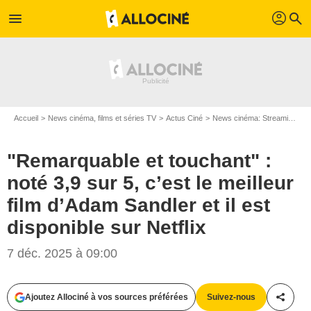
profil
menu
search
Accueil
News cinéma, films et séries TV
Actus Ciné
News cinéma: Streaming
"
"Remarquable et touchant" :
noté 3,9 sur 5, c’est le meilleur
film d’Adam Sandler et il est
disponible sur Netflix
7 déc. 2025 à 09:00
Ajoutez Allociné à vos sources préférées
Suivez-nous
Partag