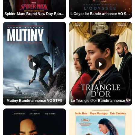
Spider-Man: Brand New Day Bande-annonce VO STFR
L'Odyssée Bande-annonce VO STFR
Mutiny Bande-annonce VO STFR
Le Triangle d'or Bande-annonce VF