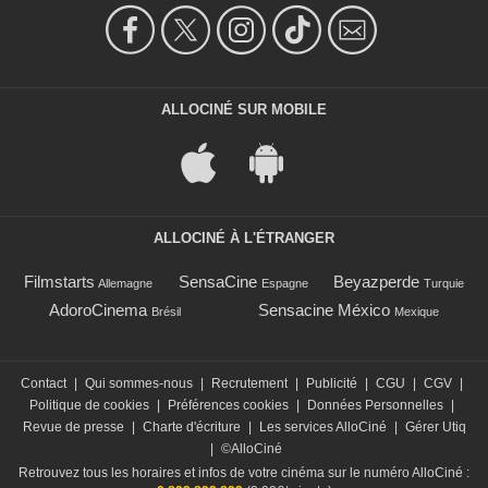
ALLOCINÉ SUR MOBILE
ALLOCINÉ À L'ÉTRANGER
Filmstarts
SensaCine
Beyazperde
Allemagne
Espagne
Turquie
AdoroCinema
Sensacine México
Brésil
Mexique
Contact
|
Qui sommes-nous
|
Recrutement
|
Publicité
|
CGU
|
CGV
|
Politique de cookies
|
Préférences cookies
|
Données Personnelles
|
Revue de presse
|
Charte d'écriture
|
Les services AlloCiné
|
Gérer Utiq
|
©AlloCiné
Retrouvez tous les horaires et infos de votre cinéma sur le numéro AlloCiné :