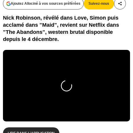
Ajoutez Allociné à vos sources préférées
Suivez-nous
Partag
Nick Robinson, révélé dans Love, Simon puis
acclamé dans "Maid", revient sur Netflix dans
"The Abandons", western brutal disponible
depuis le 4 décembre.