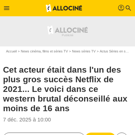
profil
menu
search
Accueil
News cinéma, films et séries TV
News séries TV
Actus Séries en streaming
Cet acteur était dans l'un des
plus gros succès Netflix de
2021... Le voici dans ce
western brutal déconseillé aux
moins de 16 ans
7 déc. 2025 à 10:00