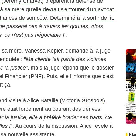
 (Jérémy Charvet)
préparent la défense de
à sa mère qu'elle devrait s'entourer d'un avocat
chances de son côté. Déterminé à la sortir de là,
 ne passerai pas à travers les gouttes. Alors
s, ce n'est pas négociable !
".
s sa mère, Vanessa Kepler, demande à la juge
enquête : "
Ma cliente fait partie des victimes
c la justice
", mais la juge répond que le dossier
 Financier (PNF). Puis, elle l'informe que c'est
ut ça.
end visite à
Alice Bataille (Victoria Grosbois)
.
re était forcément au courant des dérives
 la justice, elle a préféré brader ses parts. Ce
les !
". Au cours de la discussion, Alice révèle à
sa nouvelle assistante.
Ne