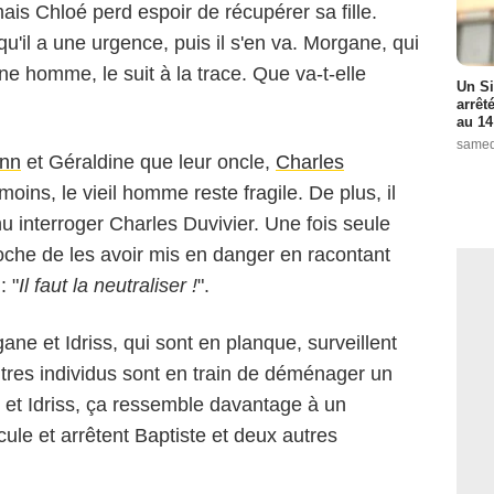
mais Chloé perd espoir de récupérer sa fille.
u'il a une urgence, puis il s'en va. Morgane, qui
une homme, le suit à la trace. Que va-t-elle
Un Si
arrêt
au 14
samed
nn
et Géraldine que leur oncle,
Charles
oins, le vieil homme reste fragile. De plus, il
nu interroger Charles Duvivier. Une fois seule
oche de les avoir mis en danger en racontant
: "
Il faut la neutraliser !
".
ne et Idriss, qui sont en planque, surveillent
tres individus sont en train de déménager un
et Idriss, ça ressemble davantage à un
icule et arrêtent Baptiste et deux autres