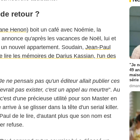
de retour ?
hane Henon)
boit un café avec Noémie, la
i annonce qu'après les vacances de Noël, lui et
ans un nouvel appartement. Soudain,
Jean-Paul
e lire les mémoires de Darius Kassian, l'un des
"Je n
49 an
maiso
série 
Je ne pensais pas qu'un éditeur allait publier ces
diman
evrait pas exister, c'est un appel au meurtre
". Au
c'est d'une précieuse utilité pour son Master en
arrive à se glisser dans la tête d'un serial killer.
ul de le lire, d'autant plus que son nom est
er refuse.