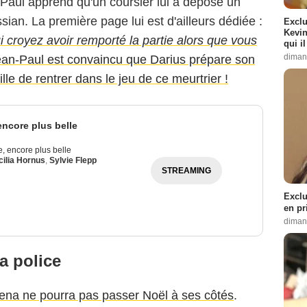
Paul apprend qu'un coursier lui a déposé un
ian. La première page lui est d'ailleurs dédiée :
Exclu
Kevin
croyez avoir remporté la partie alors que vous
qui i
diman
Jean-Paul est convaincu que Darius prépare son
lle de rentrer dans le jeu de ce meurtrier !
 encore plus belle
ie, encore plus belle
ilia Hornus
,
Sylvie Flepp
STREAMING
Exclu
en pr
diman
la police
Elena ne pourra pas passer Noël à ses côtés
.