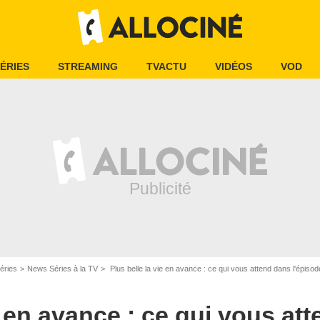
ÉRIES
STREAMING
TVACTU
VIDÉOS
VOD
éries
News Séries à la TV
Plus belle la vie en avance : ce qui vous attend dans l'ép
e en avance : ce qui vous at