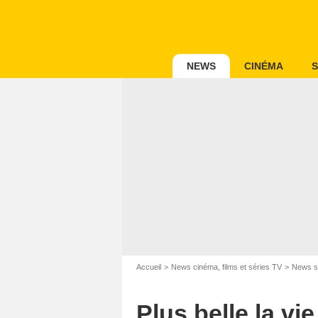
NEWS
CINÉMA
S
Accueil
News cinéma, films et séries TV
News s
Plus belle la vi