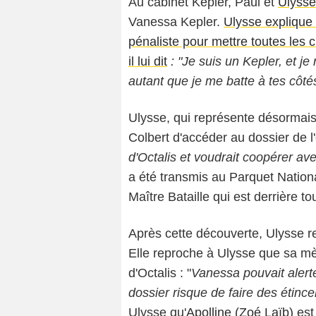
Au cabinet Kepler, Paul et
Ulysse
Vanessa Kepler.
Ulysse explique 
pénaliste pour mettre toutes les 
il lui dit
: "Je suis un Kepler, et je
autant que je me batte à tes côté
Ulysse, qui représente désormai
Colbert d'accéder au dossier de l'
d'Octalis et voudrait coopérer ave
a été transmis au Parquet National
Maître Bataille qui est derrière to
Après cette découverte, Ulysse r
Elle reproche à Ulysse que sa mè
d'Octalis : "
Vanessa pouvait alerter
dossier risque de faire des étincel
Ulysse qu'
Apolline (Zoé Laïb)
est 