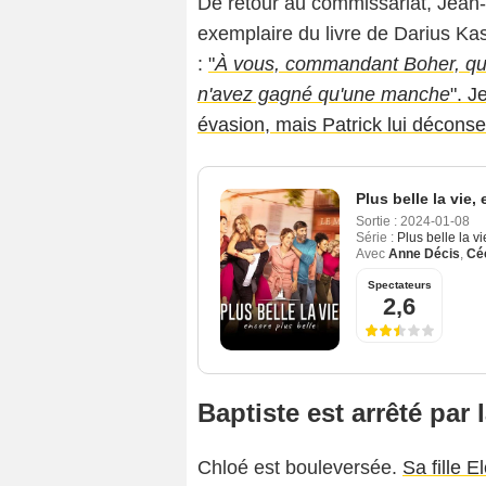
De retour au commissariat, Jean-
exemplaire du livre de Darius Kass
:
"
À vous, commandant Boher, qui 
n'avez gagné qu'une manche
". 
évasion, mais Patrick lui déconsei
Plus belle la vie,
Sortie :
2024-01-08
Série :
Plus belle la v
Avec
Anne Décis
,
Céc
Spectateurs
2,6
Baptiste est arrêté par 
Chloé est bouleversée.
Sa fille 