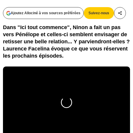
Ajoutez Allociné à vos sources préférées
Suivez-nous
Partag
Dans "Ici tout commence", Ninon a fait un pas
vers Pénélope et celles-ci semblent envisager de
retisser une belle relation... Y parviendront-elles ?
Laurence Facelina évoque ce que vous réservent
les prochains épisodes.