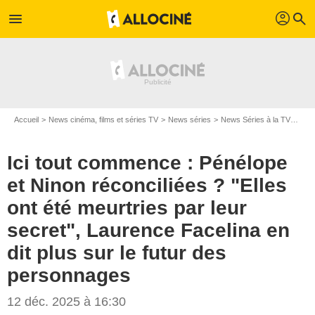
profil
menu
search
Accueil
News cinéma, films et séries TV
News séries
News Séries à la TV
Ici 
Ici tout commence : Pénélope
et Ninon réconciliées ? "Elles
ont été meurtries par leur
secret", Laurence Facelina en
dit plus sur le futur des
personnages
12 déc. 2025 à 16:30