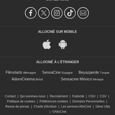
ALLOCINÉ SUR MOBILE
ALLOCINÉ À L'ÉTRANGER
Filmstarts
SensaCine
Beyazperde
Allemagne
Espagne
Turquie
AdoroCinema
Sensacine México
Brésil
Mexique
Contact
|
Qui sommes-nous
|
Recrutement
|
Publicité
|
CGU
|
CGV
|
Politique de cookies
|
Préférences cookies
|
Données Personnelles
|
Revue de presse
|
Charte d'écriture
|
Les services AlloCiné
|
Gérer Utiq
|
©AlloCiné