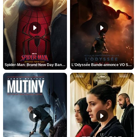
Spider-Man: Brand New Day Bande-annonce VO STFR
L'Odyssée Bande-annonce VO STFR