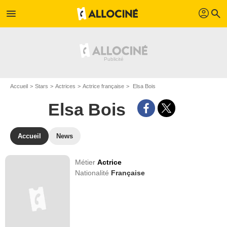
profil
menu
search
Accueil
Stars
Actrices
Actrice française
Elsa Bois
Elsa Bois
Accueil
News
Métier
Actrice
Nationalité
Française