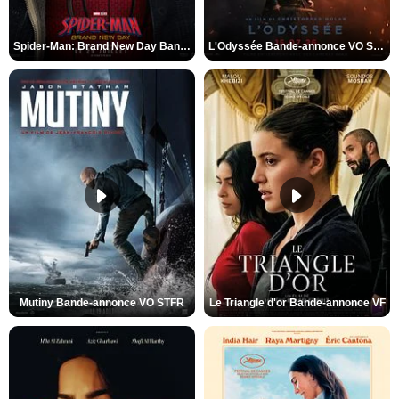
Spider-Man: Brand New Day Bande-annonce VO STFR
L'Odyssée Bande-annonce VO STFR
Mutiny Bande-annonce VO STFR
Le Triangle d'or Bande-annonce VF