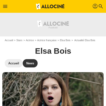
profil
menu
search
Accueil
Stars
Actrice
Actrice française
Elsa Bois
Actualité Elsa Bois
Elsa Bois
Accueil
News