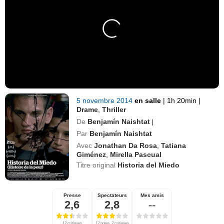
5 novembre 2014
en salle
|
1h 20min
|
Drame
,
Thriller
De
Benjamín Naishtat
|
Par
Benjamín Naishtat
Avec
Jonathan Da Rosa
,
Tatiana
Giménez
,
Mirella Pascual
Titre original
Historia del Miedo
Presse
Spectateurs
Mes amis
2,6
2,8
--
12 critiques
12 notes, 2 critiques