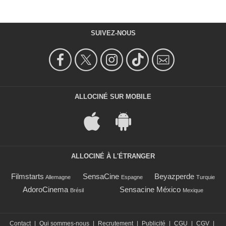
SUIVEZ-NOUS
ALLOCINÉ SUR MOBILE
ALLOCINÉ À L'ÉTRANGER
Filmstarts
SensaCine
Beyazperde
Allemagne
Espagne
Turquie
AdoroCinema
Sensacine México
Brésil
Mexique
Contact
|
Qui sommes-nous
|
Recrutement
|
Publicité
|
CGU
|
CGV
|