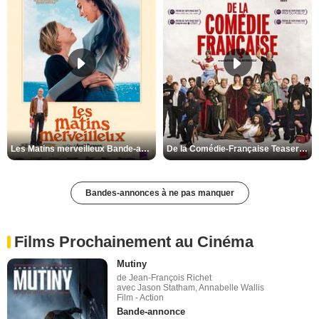
Les Matins merveilleux Bande-annonce VF
De la Comédie-Française Teaser VF
Bandes-annonces à ne pas manquer
Films Prochainement au Cinéma
Mutiny
de Jean-François Richet
avec Jason Statham, Annabelle Wallis
Film - Action
Bande-annonce