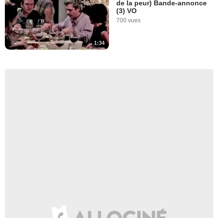
de la peur) Bande-annonce
(3) VO
700 vues
1:34