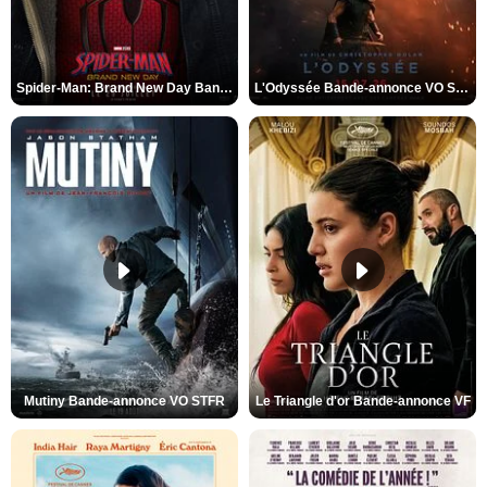
Spider-Man: Brand New Day Bande-annonce VO STFR
L'Odyssée Bande-annonce VO STFR
Mutiny Bande-annonce VO STFR
Le Triangle d'or Bande-annonce VF