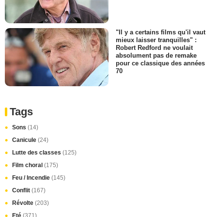
"Il y a certains films qu'il vaut
mieux laisser tranquilles" :
Robert Redford ne voulait
absolument pas de remake
pour ce classique des années
70
Tags
Sons
(14)
Canicule
(24)
Lutte des classes
(125)
Film choral
(175)
Feu / Incendie
(145)
Conflit
(167)
Révolte
(203)
Eté
(371)