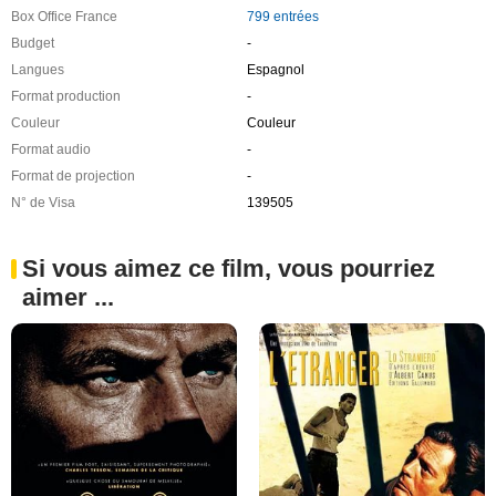
Box Office France
799 entrées
Budget
-
Langues
Espagnol
Format production
-
Couleur
Couleur
Format audio
-
Format de projection
-
N° de Visa
139505
Si vous aimez ce film, vous pourriez
aimer ...