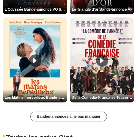
L'Odyssée Bande-annonce VO STFR
Le Triangle d'or Bande-annonce VF
Les Matins merveilleux Bande-annonce VF
De la Comédie-Française Teaser VF
Bandes-annonces à ne pas manquer