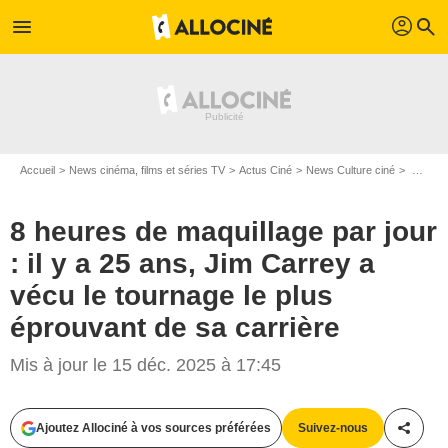
profil
menu
search
Accueil
News cinéma, films et séries TV
Actus Ciné
News Culture ciné
8 heures de maquillage par jour : il y a 25 ans, Jim Carrey a vécu le tournage le plus éprouvant de sa carrière
8 heures de maquillage par jour
: il y a 25 ans, Jim Carrey a
vécu le tournage le plus
éprouvant de sa carrière
Mis à jour le 15 déc. 2025 à 17:45
Ajoutez Allociné à vos sources préférées
Suivez-nous
Partag