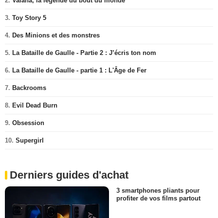
2.
Vaiana, la légende du bout du monde
3.
Toy Story 5
4.
Des Minions et des monstres
5.
La Bataille de Gaulle - Partie 2 : J’écris ton nom
6.
La Bataille de Gaulle - partie 1 : L'Âge de Fer
7.
Backrooms
8.
Evil Dead Burn
9.
Obsession
10.
Supergirl
Derniers guides d'achat
3 smartphones pliants pour
profiter de vos films partout