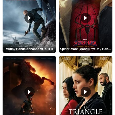
Mutiny Bande-annonce VO STFR
Spider-Man: Brand New Day Bande-annonce VO STFR