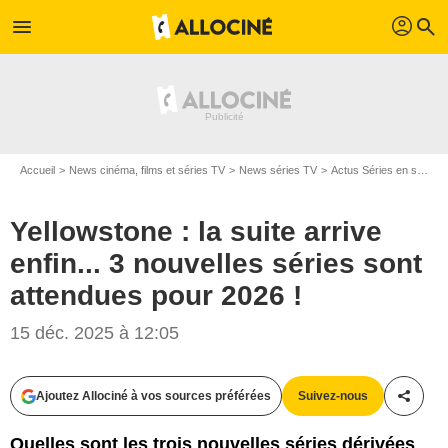
profil
menu
search
Accueil
News cinéma, films et séries TV
News séries TV
Actus Séries en streaming
Yellowstone : la suite arrive
enfin... 3 nouvelles séries sont
attendues pour 2026 !
15 déc. 2025 à 12:05
Ajoutez Allociné à vos sources préférées
Suivez-nous
Partag
Quelles sont les trois nouvelles séries dérivées