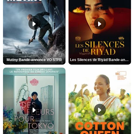
Mutiny Bande-annonce VO STFR
Les Silences de Riyad Bande-annonce VO STFR