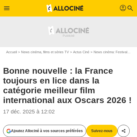
profil
menu
search
Accueil
News cinéma, films et séries TV
Actus Ciné
News cinéma: Festivals
Bo
Bonne nouvelle : la France
toujours en lice dans la
catégorie meilleur film
international aux Oscars 2026 !
17 déc. 2025 à 12:02
Ajoutez Allociné à vos sources préférées
Suivez-nous
Partag