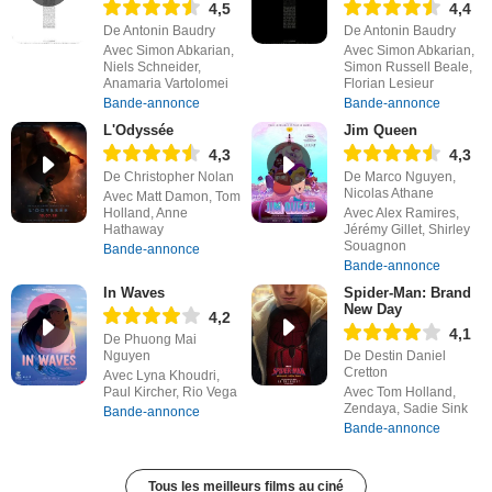
4,5
4,4
De Antonin Baudry
De Antonin Baudry
Avec Simon Abkarian,
Avec Simon Abkarian,
Niels Schneider,
Simon Russell Beale,
Anamaria Vartolomei
Florian Lesieur
Bande-annonce
Bande-annonce
L'Odyssée
Jim Queen
4,3
4,3
De Christopher Nolan
De Marco Nguyen,
Nicolas Athane
Avec Matt Damon, Tom
Holland, Anne
Avec Alex Ramires,
Hathaway
Jérémy Gillet, Shirley
Souagnon
Bande-annonce
Bande-annonce
In Waves
Spider-Man: Brand
New Day
4,2
4,1
De Phuong Mai
Nguyen
De Destin Daniel
Cretton
Avec Lyna Khoudri,
Paul Kircher, Rio Vega
Avec Tom Holland,
Zendaya, Sadie Sink
Bande-annonce
Bande-annonce
Tous les meilleurs films au ciné