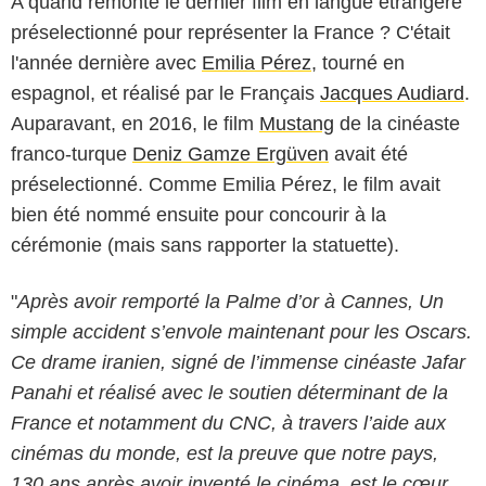
A quand remonte le dernier film en langue étrangère
préselectionné pour représenter la France ? C'était
l'année dernière avec
Emilia Pérez
, tourné en
espagnol, et réalisé par le Français
Jacques Audiard
.
Auparavant, en 2016, le film
Mustang
de la cinéaste
franco-turque
Deniz Gamze Ergüven
avait été
préselectionné. Comme Emilia Pérez, le film avait
bien été nommé ensuite pour concourir à la
cérémonie (mais sans rapporter la statuette).
"
Après avoir remporté la Palme d’or à Cannes, Un
simple accident s’envole maintenant pour les Oscars.
Ce drame iranien, signé de l’immense cinéaste Jafar
Panahi et réalisé avec le soutien déterminant de la
France et notamment du CNC, à travers l’aide aux
cinémas du monde, est la preuve que notre pays,
130 ans après avoir inventé le cinéma, est le cœur