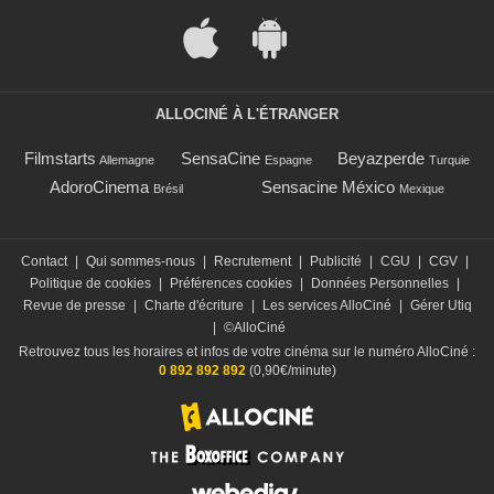
ALLOCINÉ À L'ÉTRANGER
Filmstarts
SensaCine
Beyazperde
Allemagne
Espagne
Turquie
AdoroCinema
Sensacine México
Brésil
Mexique
Contact
|
Qui sommes-nous
|
Recrutement
|
Publicité
|
CGU
|
CGV
|
Politique de cookies
|
Préférences cookies
|
Données Personnelles
|
Revue de presse
|
Charte d'écriture
|
Les services AlloCiné
|
Gérer Utiq
|
©AlloCiné
Retrouvez tous les horaires et infos de votre cinéma sur le numéro AlloCiné :
0 892 892 892
(0,90€/minute)