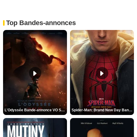
Top Bandes-annonces
L'Odyssée Bande-annonce VO STFR
Spider-Man: Brand New Day Bande-annonce VO STFR