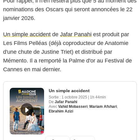
Pour rappel, il n'en restera plus que 5 au moment des
nominations des Oscars qui seront annoncées le 22
janvier 2026.
Un simple accident
de
Jafar Panahi
est produit par
Les Films Pelléas (déjà coproducteur de Anatomie
d'une chute de Justine Triet) et distribué par
Mémento. Il a remporté la Palme d'or au Festival de
Cannes en mai dernier.
Un simple accident
Sortie :
1 octobre 2025
|
1h 44min
De
Jafar Panahi
Avec
Vahid Mobasseri
,
Mariam Afshari
,
Ebrahim Azizi