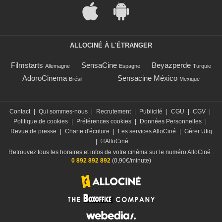
ALLOCINÉ À L'ÉTRANGER
Filmstarts
SensaCine
Beyazperde
Allemagne
Espagne
Turquie
AdoroCinema
Sensacine México
Brésil
Mexique
Contact
|
Qui sommes-nous
|
Recrutement
|
Publicité
|
CGU
|
CGV
|
Politique de cookies
|
Préférences cookies
|
Données Personnelles
|
Revue de presse
|
Charte d'écriture
|
Les services AlloCiné
|
Gérer Utiq
|
©AlloCiné
Retrouvez tous les horaires et infos de votre cinéma sur le numéro AlloCiné :
0 892 892 892
(0,90€/minute)