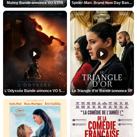
Mutiny Bande-annonce VO STFR
Spider-Man: Brand New Day Bande-annonce VO STFR
L'Odyssée Bande-annonce VO STFR
Le Triangle d'or Bande-annonce VF