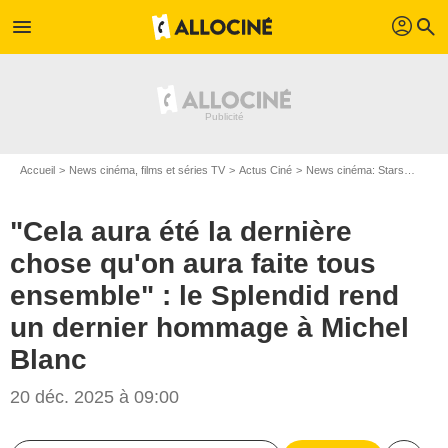
profil
menu
search
Accueil
News cinéma, films et séries TV
Actus Ciné
News cinéma: Stars
"Cela 
"Cela aura été la dernière
chose qu'on aura faite tous
ensemble" : le Splendid rend
un dernier hommage à Michel
Blanc
20 déc. 2025 à 09:00