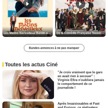
Les Matins merveilleux Bande-annonce VF
De la Comédie-Française Teaser VF
Bandes-annonces à ne pas manquer
Toutes les actus Ciné
"Je crois vraiment que le gars
en avait rien à secouer" :
Virginie Efira n'oubliera jamais
le comportement de ce
journaliste !
Après Insaisissables et Fast
and Furious, ce réalisateur