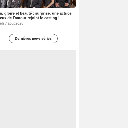
, gloire et beauté : surprise, une actrice
eux de l'amour rejoint le casting !
edi 7 août 2026
Dernières news séries