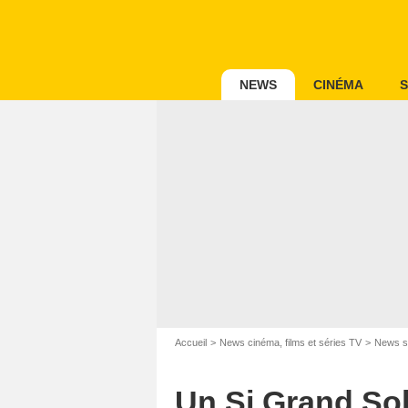
NEWS
CINÉMA
S
Accueil
News cinéma, films et séries TV
News s
Un Si Grand Sol