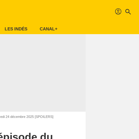
profil
search
LES INDÉS
CANAL+
rcredi 24 décembre 2025 [SPOILERS]
’épisode du