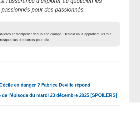
est l’assurance d’explorer au quotidien les
s passionnés pour des passionnés.
lvières et Montpellier depuis son canapé. Demain nous appartient, Ici tout
resque plus de secrets pour elle.
-Cécile en danger ? Fabrice Deville répond
é de l’épisode du mardi 23 décembre 2025 [SPOILERS]