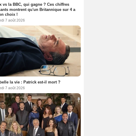
ix vs la BBC, qui gagne ? Ces chiffres
ants montrent qu'un Britannique sur 4 a
son choix !
edi 7 août 2026
belle la vie : Patrick est-il mort ?
edi 7 août 2026