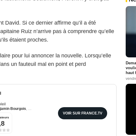
nt David. Si ce dernier affirme qu’il a été
 capitaine Ruiz n’arrive pas à comprendre qu’elle
u’ils étaient proches.
aire pour lui annoncer la nouvelle. Lorsqu’elle
Demai
dans un fauteuil mal en point et perd
vouli
haut 
vendr
l
leil
jamin Bourgois
,
Emma Colberti
VOIR SUR FRANCE.TV
ateurs
,8