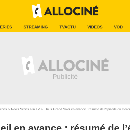
ÉRIES
STREAMING
TVACTU
VIDÉOS
VOD
éries
News Séries à la TV
Un Si Grand Soleil en avance : résumé de l’épisode du me
eil en avance : résumé de l