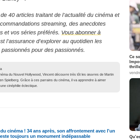
 de 40 articles traitant de l’actualité du cinéma et
 recommandations streaming, des anecdotes
ms et vos séries préférés.
Vous abonner à
est l’assurance d’explorer au quotidien les
s passionnés pour des passionnés.
Ce so
Impos
thrill
ma
vendr
inéma du Nouvel Hollywood, Vincent découvre très tôt les œuvres de Martin
n Spielberg. Grâce à ces parrains du cinéma, il va apprendre à aimer
une cinéphilie éclectique.
 du cinéma ! 34 ans après, son affrontement avec l'un
 reste toujours un monument indépassable
Qu’es