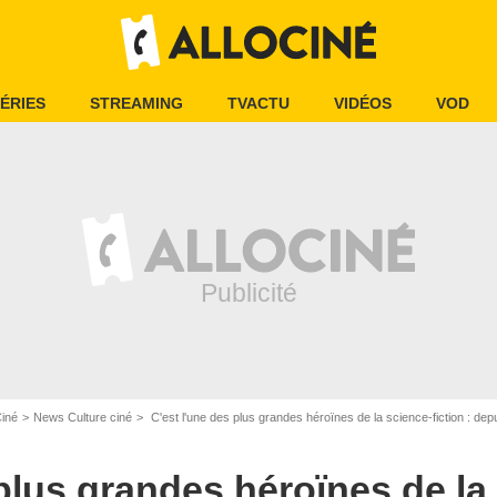
ÉRIES
STREAMING
TVACTU
VIDÉOS
VOD
Ciné
News Culture ciné
C'est l'une des plus grandes héroïnes de la science-fiction : depui
 plus grandes héroïnes de la