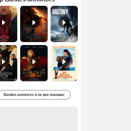
Spider-Man: Brand New Day Bande-annonce VO STFR
L'Odyssée Bande-annonce VO STFR
Mutiny Bande-annonce VO STFR
Le Triangle d'or Bande-annonce VF
Les Silences de Riyad Bande-annonce VO STFR
Les Matins merveilleux Bande-annonce VF
Bandes-annonces à ne pas manquer