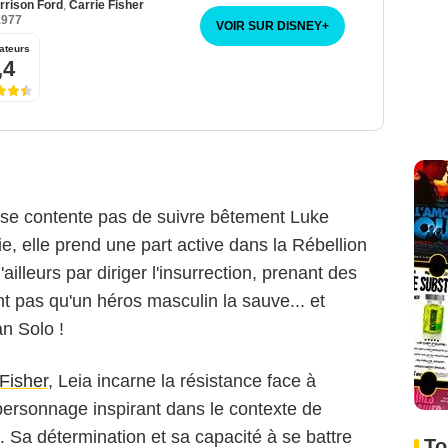
rrison Ford
,
Carrie Fisher
1977
VOIR SUR DISNEY
+
ateurs
,4
ne se contente pas de suivre bêtement Luke
, elle prend une part active dans la Rébellion
'ailleurs par diriger l'insurrection, prenant des
nt pas qu'un héros masculin la sauve... et
n Solo !
 Fisher
, Leia incarne la résistance face à
n personnage inspirant dans le contexte de
. Sa détermination et sa capacité à se battre
To