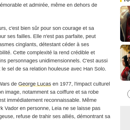
t mémorable et admirée, même en dehors de
urs, c'est bien sûr pour son courage et sa
Lucasfilm
r ses failles. Elle n'est pas parfaite, peut
rcasmes cinglants, détestant céder à ses
lité. Cette complexité la rend crédible et
ains personnages unidimensionnels. C'est aussi
t le sel de sa relation houleuse avec Han Solo.
 Wars de
George Lucas
en 1977, l'impact culturel
Son image, notamment sa coiffure et sa robe
 est immédiatement reconnaissable. Même
 Vador en personne, Leia ne se laisse pas
ageuse, refuse de trahir ses alliés, démontrant sa