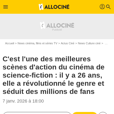
profil
menu
search
Accueil
News cinéma, films et séries TV
Actus Ciné
News Culture ciné
C'est l'une des meilleures scènes d'action du cinéma de science-fiction : il y a 26 ans, elle a révolutionné le genre et séduit des millions de fans
C'est l'une des meilleures
scènes d'action du cinéma de
science-fiction : il y a 26 ans,
elle a révolutionné le genre et
séduit des millions de fans
7 janv. 2026 à 18:00