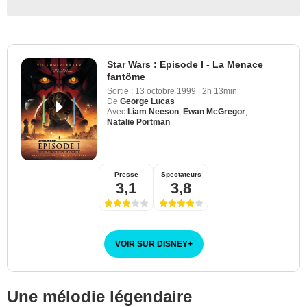
Star Wars : Episode I - La Menace
fantôme
Sortie :
13 octobre 1999
|
2h 13min
De
George Lucas
Avec
Liam Neeson
,
Ewan McGregor
,
Natalie Portman
Presse
Spectateurs
3,1
3,8
VOIR SUR DISNEY
+
Une mélodie légendaire