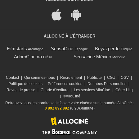
ALLOCINÉ À L'ÉTRANGER
Filmstarts
SensaCine
Beyazperde
Allemagne
Espagne
Turquie
AdoroCinema
Sensacine México
Brésil
Mexique
Contact
|
Qui sommes-nous
|
Recrutement
|
Publicité
|
CGU
|
CGV
|
Politique de cookies
|
Préférences cookies
|
Données Personnelles
|
Revue de presse
|
Charte d'écriture
|
Les services AlloCiné
|
Gérer Utiq
|
©AlloCiné
Retrouvez tous les horaires et infos de votre cinéma sur le numéro AlloCiné :
0 892 892 892
(0,90€/minute)