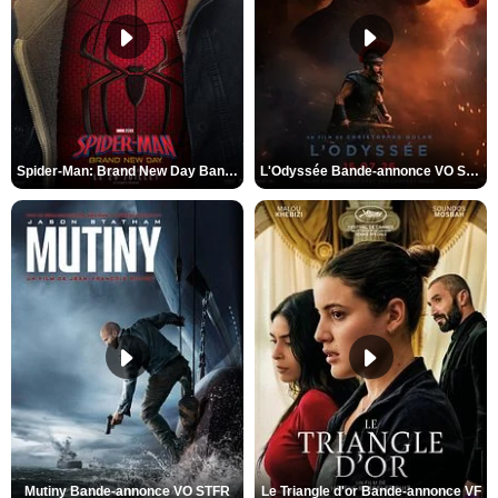
Spider-Man: Brand New Day Bande-annonce VO STFR
L'Odyssée Bande-annonce VO STFR
Mutiny Bande-annonce VO STFR
Le Triangle d'or Bande-annonce VF