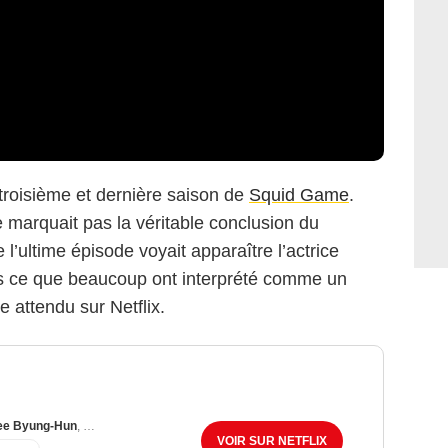
 troisième et dernière saison de
Squid Game
.
e marquait pas la véritable conclusion du
’ultime épisode voyait apparaître l’actrice
s ce que beaucoup ont interprété comme un
ie attendu sur Netflix.
ee Byung-Hun
,
Wi Ha-Joon
VOIR SUR NETFLIX