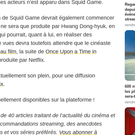
 ces acteurs n’est apparu dans Squid Game.
Regar
depui
événe
ain de Squid Game devrait également commencer
strea
vendr
e ne sera que produite par Hwang Dong-hyuk, en
ui pourrait, quant à lui, en réaliser des
 vues devra toutefois attendre que le cinéaste
au film
, la suite de
Once Upon a Time in
roduite par Netflix.
tuellement son plein, pour une diffusion
ix
.
600 m
les p
sera-
ellement disponibles sur la plateforme !
vendr
 de 40 articles traitant de l’actualité du cinéma et
 recommandations streaming, des anecdotes
ms et vos séries préférés.
Vous abonner à