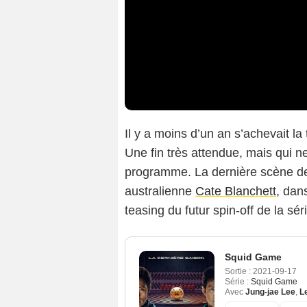
Il y a moins d’un an s’achevait la
Une fin très attendue, mais qui n
programme. La dernière scène de l
australienne
Cate Blanchett
, dan
teasing du futur spin-off de la sér
Squid Game
Sortie :
2021-09-17
Série :
Squid Game
Avec
Jung-jae Lee
,
L