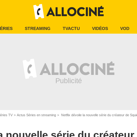
ÉRIES
STREAMING
TVACTU
VIDÉOS
VOD
éries TV
Actus Séries en streaming
Netflix dévoile la nouvelle série du créateur de Sq
la nouvelle série du créateu