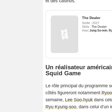
et des casinos.
The Dealer
Sortie :
2027
Série :
The Dealer
Avec
Jung So-min
,
R
Un réalisateur américa
Squid Game
Le rôle principal du programme se
côtés figureront notamment
Ryoo
semaine,
Lee Soo-hyuk
dans celu
Ryu Kyung-soo
, dans celui d’un 