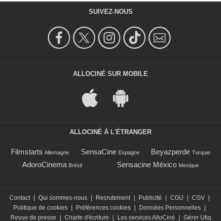
SUIVEZ-NOUS
ALLOCINÉ SUR MOBILE
ALLOCINÉ À L'ÉTRANGER
Filmstarts
SensaCine
Beyazperde
Allemagne
Espagne
Turquie
AdoroCinema
Sensacine México
Brésil
Mexique
Contact
|
Qui sommes-nous
|
Recrutement
|
Publicité
|
CGU
|
CGV
|
Politique de cookies
|
Préférences cookies
|
Données Personnelles
|
Revue de presse
|
Charte d'écriture
|
Les services AlloCiné
|
Gérer Utiq