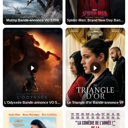
Mutiny Bande-annonce VO STFR
Spider-Man: Brand New Day Bande-annonce VO STFR
L'Odyssée Bande-annonce VO STFR
Le Triangle d'or Bande-annonce VF