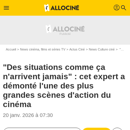
profil
menu
search
Accueil
News cinéma, films et séries TV
Actus Ciné
News Culture ciné
"Des situations comme ça n'arrivent jamais" : cet expert a démonté l'une des plus grandes scènes d'action du cinéma
"Des situations comme ça
n'arrivent jamais" : cet expert a
démonté l'une des plus
grandes scènes d'action du
cinéma
20 janv. 2026 à 07:30