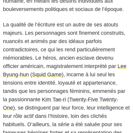
humaine, en mêlant les destins individuels aux
bouleversements politiques et sociaux de l’époque.
La qualité de l’écriture est un autre de ses atouts
majeurs. Les personnages sont finement construits,
nuancés et animés par des idéaux parfois
contradictoires, ce qui les rend particulièrement
mémorables. Le héros, ancien esclave devenu
officier américain, magistralement interprété par
Lee
Byung-hun
(
Squid Game
), incarne à lui seul les
tensions entre identité, loyauté et appartenance,
tandis que les personnages féminins, emmenés par
la passionnante
Kim Tae-ri
(
Twenty-Five Twenty-
One
), se distinguent par leur force, leur intelligence et
leur rôle actif dans l’histoire, loin des clichés
TVN
habituels. D’ailleurs, la série a été saluée pour ses
fameuses héroïnes fortes et sa représentation des