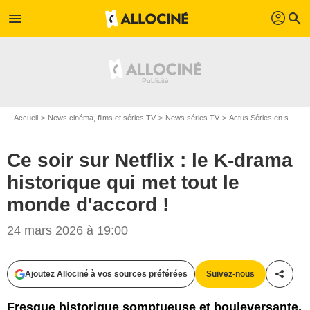
profil
menu
search
Accueil
News cinéma, films et séries TV
News séries TV
Actus Séries en streaming
Ce soir sur Netflix : le K-drama
historique qui met tout le
monde d'accord !
24 mars 2026 à 19:00
TVN
Ajoutez Allociné à vos sources préférées
Suivez-nous
Partag
Fresque historique somptueuse et bouleversante,