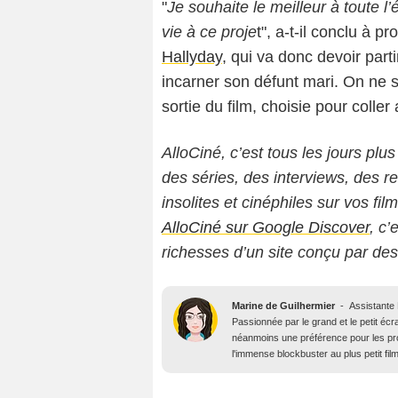
"
Je souhaite le meilleur à toute l
vie à ce proje
t", a-t-il conclu à 
Hallyday
, qui va donc devoir part
incarner son défunt mari. On ne s
sortie du film, choisie pour colle
AlloCiné, c’est tous les jours plus
des séries, des interviews, des
insolites et cinéphiles sur vos fil
AlloCiné sur Google Discover
, c’
richesses d’un site conçu par de
Marine de Guilhermier
-
Assistante
Passionnée par le grand et le petit écra
néanmoins une préférence pour les pro
l'immense blockbuster au plus petit fil