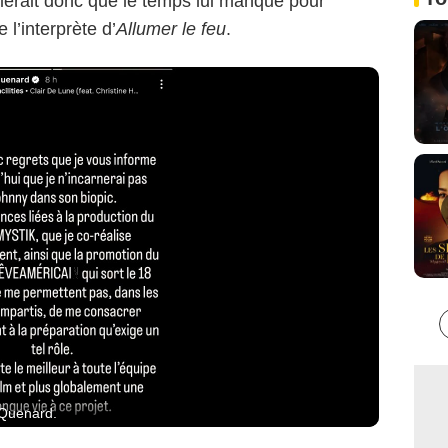
blerait donc que le temps lui manque pour
 l’interprète d’
Allumer le feu
.
 Quenard.