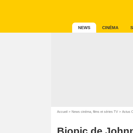
NEWS
CINÉMA
S
Accueil
News cinéma, films et séries TV
Actus 
Biopic de Johnn