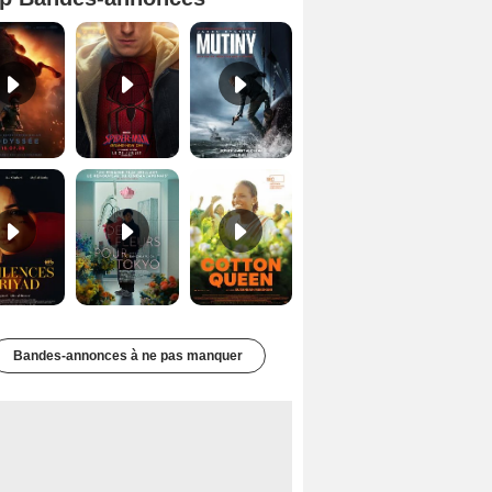
L'Odyssée Bande-annonce VO STFR
Spider-Man: Brand New Day Bande-annonce VO STFR
Mutiny Bande-annonce VO STFR
Les Silences de Riyad Bande-annonce VO STFR
Des Fleurs pour Tokyo Bande-annonce VO STFR
Cotton Queen Bande-annonce VO STFR
Bandes-annonces à ne pas manquer