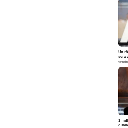
Un rô
sera 
vendr
1 mil
quand