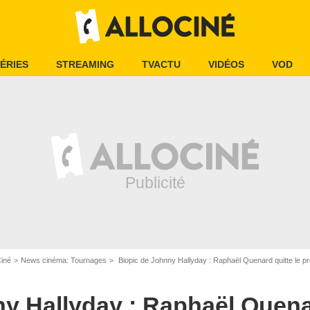
ÉRIES
STREAMING
TVACTU
VIDÉOS
VOD
Ciné
News cinéma: Tournages
Biopic de Johnny Hallyday : Raphaël Quenard quitte le proj
y Hallyday : Raphaël Quenar