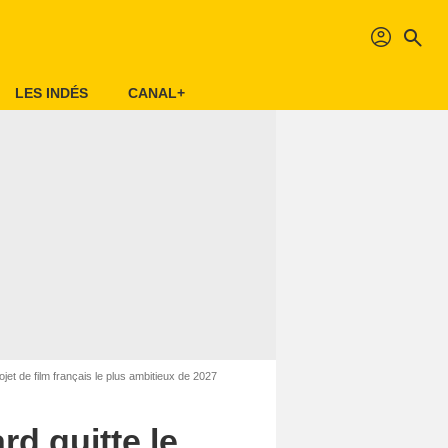
profil
search
LES INDÉS
CANAL+
et de film français le plus ambitieux de 2027
d quitte le