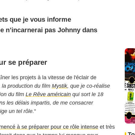
ets que je vous informe
je n’incarnerai pas Johnny dans
Instagram
r se préparer
r les projets à la vitesse de l'éclair de
 la production du film
Mystik
, que je co-réalise
ion du film
Le Rêve américain
qui sort le 18
ns les délais impartis, de me consacrer
ge un tel rôle.
"
mencé à se préparer pour ce rôle intense
et très
To