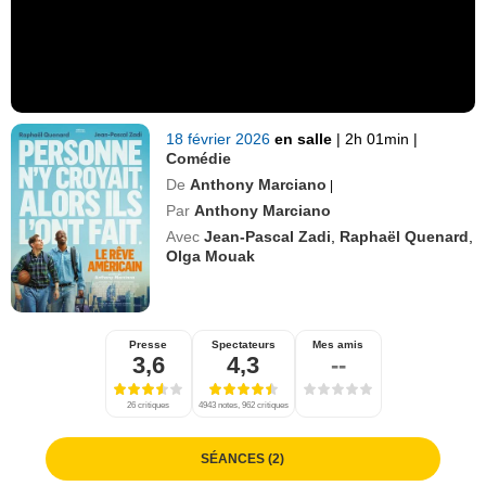
18 février 2026
en salle
|
2h 01min
|
Comédie
De
Anthony Marciano
|
Par
Anthony Marciano
Avec
Jean-Pascal Zadi
,
Raphaël Quenard
,
Olga Mouak
Presse
Spectateurs
Mes amis
3,6
4,3
--
26 critiques
4943 notes, 962 critiques
SÉANCES (2)