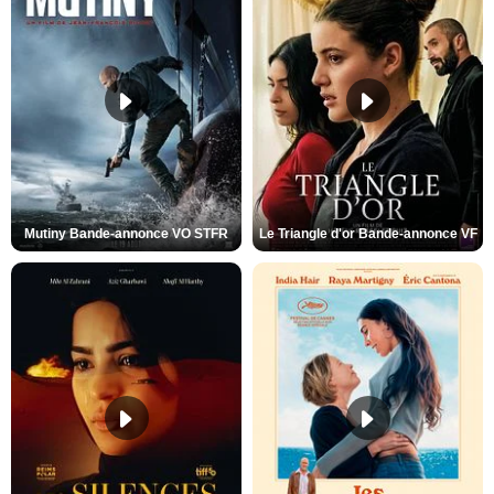
Mutiny Bande-annonce VO STFR
Le Triangle d'or Bande-annonce VF