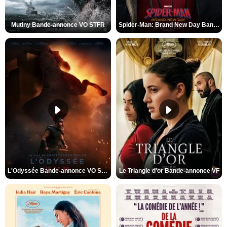
Mutiny Bande-annonce VO STFR
Spider-Man: Brand New Day Bande-annonce VO STFR
L'Odyssée Bande-annonce VO STFR
Le Triangle d'or Bande-annonce VF