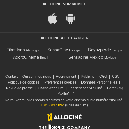
ALLOCINÉ SUR MOBILE
ALLOCINÉ À L'ÉTRANGER
Filmstarts
SensaCine
Beyazperde
Allemagne
Espagne
Turquie
AdoroCinema
Sensacine México
Brésil
Mexique
Contact
|
Qui sommes-nous
|
Recrutement
|
Publicité
|
CGU
|
CGV
|
Politique de cookies
|
Préférences cookies
|
Données Personnelles
|
Revue de presse
|
Charte d'écriture
|
Les services AlloCiné
|
Gérer Utiq
|
©AlloCiné
Retrouvez tous les horaires et infos de votre cinéma sur le numéro AlloCiné :
0 892 892 892
(0,90€/minute)