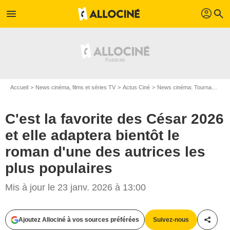
profil
menu
search
Accueil
News cinéma, films et séries TV
Actus Ciné
News cinéma: Tournages
C'est la favorite des César 2026
et elle adaptera bientôt le
roman d'une des autrices les
plus populaires
Mis à jour le 23 janv. 2026 à 13:00
Ajoutez Allociné à vos sources préférées
Suivez-nous
Partag