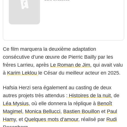
Ce film marquera la deuxième adaptation
consécutive d’une œuvre de Pierric Bailly par les
frères Larrieu, après
Le Roman de Jim
, qui avait valu
à
Karim Leklou
le César du meilleur acteur en 2025.
Hafsia Herzi sera également au casting de deux
Denis Guignebourg/Bestimage
autres projets très attendus :
Histoires de la nuit
, de
Léa Mysius
, où elle donnera la réplique à
Benoît
Magimel
,
Monica Bellucci
,
Bastien Bouillon
et
Paul
Hamy
, et
Quelques mots d’amour
, réalisé par
Rudi