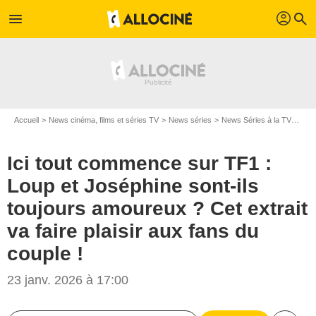
profil
menu
search
Accueil
News cinéma, films et séries TV
News séries
News Séries à la TV
Ici 
Ici tout commence sur TF1 :
Loup et Joséphine sont-ils
toujours amoureux ? Cet extrait
va faire plaisir aux fans du
couple !
23 janv. 2026 à 17:00