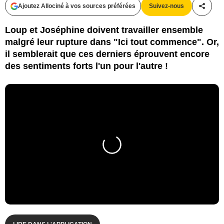
Ajoutez Allociné à vos sources préférées
Suivez-nous
Partag
Loup et Joséphine doivent travailler ensemble
malgré leur rupture dans "Ici tout commence". Or,
il semblerait que ces derniers éprouvent encore
des sentiments forts l'un pour l'autre !