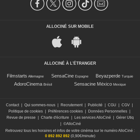
ALLOCINÉ SUR MOBILE
ALLOCINÉ À L'ÉTRANGER
Filmstarts
SensaCine
Beyazperde
Allemagne
Espagne
Turquie
AdoroCinema
Sensacine México
Brésil
Mexique
Contact
|
Qui sommes-nous
|
Recrutement
|
Publicité
|
CGU
|
CGV
|
Politique de cookies
|
Préférences cookies
|
Données Personnelles
|
Revue de presse
|
Charte d'écriture
|
Les services AlloCiné
|
Gérer Utiq
|
©AlloCiné
Retrouvez tous les horaires et infos de votre cinéma sur le numéro AlloCiné :
0 892 892 892
(0,90€/minute)