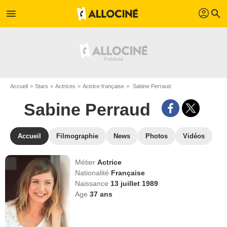
profil
menu
search
Accueil
Stars
Actrices
Actrice française
Sabine Perraud
Sabine Perraud
Accueil
Filmographie
News
Photos
Vidéos
Métier
Actrice
Nationalité
Française
Naissance
13 juillet 1989
Age
37
ans