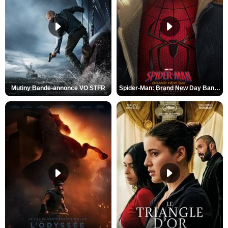
Mutiny Bande-annonce VO STFR
Spider-Man: Brand New Day Bande-annonce VO STFR