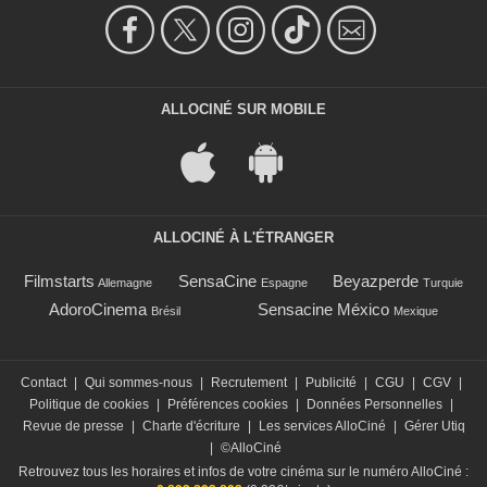
ALLOCINÉ SUR MOBILE
ALLOCINÉ À L'ÉTRANGER
Filmstarts
SensaCine
Beyazperde
Allemagne
Espagne
Turquie
AdoroCinema
Sensacine México
Brésil
Mexique
Contact
|
Qui sommes-nous
|
Recrutement
|
Publicité
|
CGU
|
CGV
|
Politique de cookies
|
Préférences cookies
|
Données Personnelles
|
Revue de presse
|
Charte d'écriture
|
Les services AlloCiné
|
Gérer Utiq
|
©AlloCiné
Retrouvez tous les horaires et infos de votre cinéma sur le numéro AlloCiné :