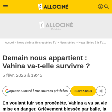
profil
menu
search
Accueil
News cinéma, films et séries TV
News séries
News Séries à la TV
Dema
Demain nous appartient :
Vahina va-t-elle survivre ?
5 févr. 2026 à 19:45
Ajoutez Allociné à vos sources préférées
Suivez-nous
Partag
En voulant fuir son proxénète, Vahina a vu sa vie
mise en danger. Grièvement blessée par balle, la