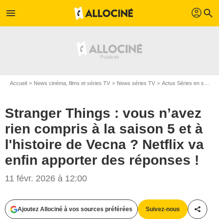
profil
menu
search
Accueil
News cinéma, films et séries TV
News séries TV
Actus Séries en streaming
Stranger Things : vous n’avez
rien compris à la saison 5 et à
l'histoire de Vecna ? Netflix va
enfin apporter des réponses !
11 févr. 2026 à 12:00
Ajoutez Allociné à vos sources préférées
Suivez-nous
Partag