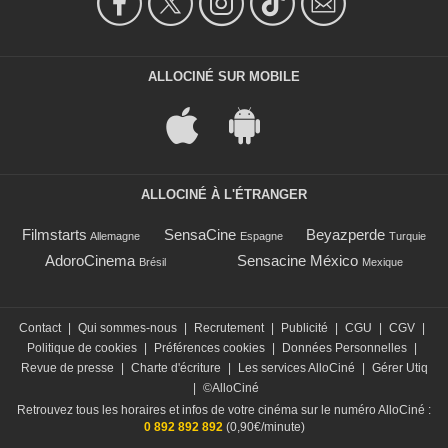
ALLOCINÉ SUR MOBILE
ALLOCINÉ À L'ÉTRANGER
Filmstarts
SensaCine
Beyazperde
Allemagne
Espagne
Turquie
AdoroCinema
Sensacine México
Brésil
Mexique
Contact
|
Qui sommes-nous
|
Recrutement
|
Publicité
|
CGU
|
CGV
|
Politique de cookies
|
Préférences cookies
|
Données Personnelles
|
Revue de presse
|
Charte d'écriture
|
Les services AlloCiné
|
Gérer Utiq
|
©AlloCiné
Retrouvez tous les horaires et infos de votre cinéma sur le numéro AlloCiné :
0 892 892 892
(0,90€/minute)