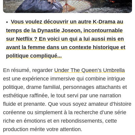
Vous voulez découvrir un autre K-Drama au
temps de la Dynastie Joseon, incontournable
sur Netflix ? En voici un qui a lui aussi mis en
avant la femme dans un contexte historique et
politique compliqué...
En résumé, regarder
Under The Queen’s Umbrella
est une expérience immersive qui combine intrigue
politique, drame familial, personnages attachants et
esthétique raffinée, le tout servi par une narration
fluide et prenante. Que vous soyez amateur d’histoire
coréenne ou simplement à la recherche d’une série
riche en émotions et en rebondissements, cette
production mérite votre attention.