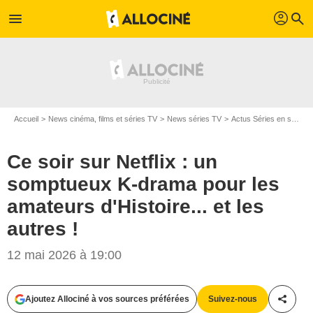
profil
menu
search
Accueil
News cinéma, films et séries TV
News séries TV
Actus Séries en streaming
Ce soir sur Netflix : un
somptueux K-drama pour les
amateurs d'Histoire... et les
autres !
12 mai 2026 à 19:00
TVN
Ajoutez Allociné à vos sources préférées
Suivez-nous
Partag