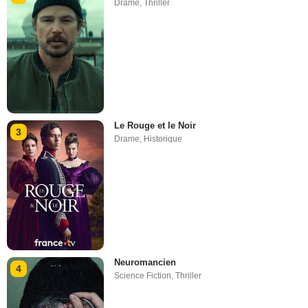
Drame
,
Thriller
Le Rouge et le Noir
3
Drame
,
Historique
Neuromancien
4
Science Fiction
,
Thriller