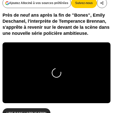
Ajoutez Allociné à vos sources préférées
Suivez-nous
Partag
Près de neuf ans après la fin de "Bones", Emily
Deschanel, l'interprète de Temperance Brennan,
s'apprête à revenir sur le devant de la scène dans
une nouvelle série policière ambitieuse.