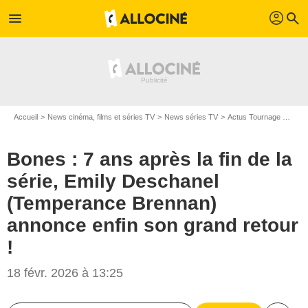
profil
menu
search
Accueil
News cinéma, films et séries TV
News séries TV
Actus Tournage Séries TV
Bones : 7 ans après la fin de la
série, Emily Deschanel
(Temperance Brennan)
annonce enfin son grand retour
!
18 févr. 2026 à 13:25