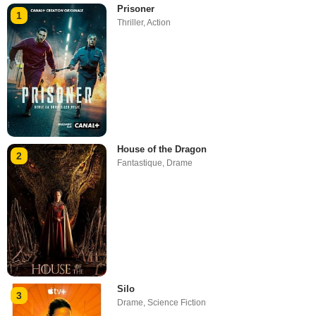
Prisoner
1
Thriller
,
Action
House of the Dragon
2
Fantastique
,
Drame
Silo
3
Drame
,
Science Fiction