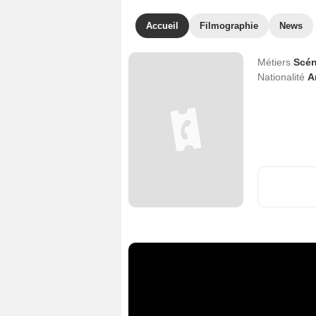
Accueil
Filmographie
News
Métiers
Scén
Nationalité
A