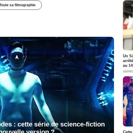
Toute sa filmographie
Un Si
arrêt
au 14
samed
es : cette série de science-fiction
 nouvelle version ?
Cette