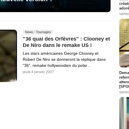
créat
adoré
samed
News - Tournages
"36 quai des Orfèvres" : Clooney et
De Niro dans le remake US !
Les stars américaines George Clooney et
Robert De Niro se donneront la réplique dans
"36", remake hollywoodien du polar…
jeudi 4 janvier 2007
Demai
refer
atten
[SPO
samed