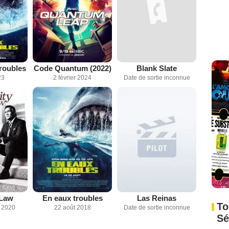
troubles
Code Quantum (2022)
Blank Slate
23
2 février 2024
Date de sortie inconnue
 Law
En eaux troubles
Las Reinas
To
 2020
22 août 2018
Date de sortie inconnue
Sé