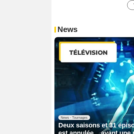
News
News - Tournages
Deux saisons et 31 épisod
est annulée... avant une